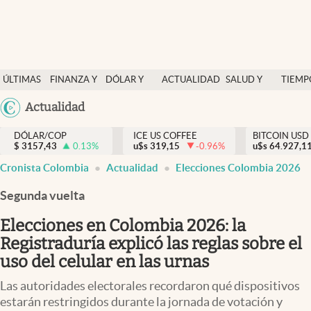
Finanzas y economía
ÚLTIMAS
FINANZA Y
DÓLAR Y
ACTUALIDAD
SALUD Y
TIEMP
Salud y nutrición
NOTICIAS
ECONOMÍA
MERCADOS
NUTRICIÓN
LIBRE
Argentina
Actualidad
Vida espiritual
España
Actualidad
DÓLAR/COP
ICE US COFFEE
BITCOIN USD
$
3157,43
0.13
%
u$s
319,15
-0.96
%
u$s
México
64.927,1
Tiempo libre
Cronista Colombia
Actualidad
Elecciones Colombia 2026
USA
Dólar y mercados
Colombia
Segunda vuelta
Uruguay
Curiosidades
Elecciones en Colombia 2026: la
Registraduría explicó las reglas sobre el
Colombia
uso del celular en las urnas
Las autoridades electorales recordaron qué dispositivos
estarán restringidos durante la jornada de votación y