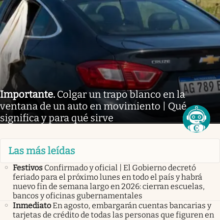
Importante
.
Colgar un trapo blanco en la
ventana de un auto en movimiento | Qué
significa y para qué sirve
Las más leídas
Festivos
Confirmado y oficial | El Gobierno decretó
feriado para el próximo lunes en todo el país y habrá
nuevo fin de semana largo en 2026: cierran escuelas,
bancos y oficinas gubernamentales
Inmediato
En agosto, embargarán cuentas bancarias y
tarjetas de crédito de todas las personas que figuren en