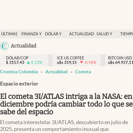
Finanzas y economía
ÚLTIMAS
FINANZA Y
DÓLAR Y
ACTUALIDAD
SALUD Y
TIEMP
Salud y nutrición
NOTICIAS
ECONOMÍA
MERCADOS
NUTRICIÓN
LIBRE
Argentina
Actualidad
Vida espiritual
España
Actualidad
DÓLAR/COP
ICE US COFFEE
BITCOIN USD
$
3157,43
0.13
%
u$s
319,15
-0.96
%
u$s
México
64.927,1
Tiempo libre
Cronista Colombia
Actualidad
Cometa
USA
Dólar y mercados
Colombia
Espacio exterior
Uruguay
Curiosidades
El cometa 3I/ATLAS intriga a la NASA: en
diciembre podría cambiar todo lo que se
Colombia
sabe del espacio
El cometa interestelar 3I/ATLAS, descubierto en julio de
2025, presenta un comportamiento inusual que