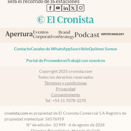
será el recorrido de 16 estaciones
abre en nueva pestaña
abre en nueva pestaña
abre en nueva pestaña
abre en nueva pestaña
abre en nueva pestaña
Contacto
Canales de WhatsApp
Suscribite
Quiénes Somos
Portal de Proveedores
Trabajá con nosotros
Copyright 2025 cronista.com
Todos los derechos reservados
Términos y condiciones
Privacidad
Consentimiento
Tel:
+54 11 7078-3270
cronista.com
es propiedad de El Cronista Comercial S.A Registro de
propiedad intelectual: 56576959
N° de edición: 10.949 - 6 de agosto de 2026
Director Periodístico: Hernán de Goñi