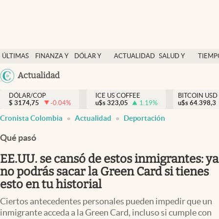
Finanzas y economía
ÚLTIMAS
FINANZA Y
DÓLAR Y
ACTUALIDAD
SALUD Y
TIEMP
Salud y nutrición
NOTICIAS
ECONOMÍA
MERCADOS
NUTRICIÓN
LIBRE
Argentina
Actualidad
Vida espiritual
España
Actualidad
DÓLAR/COP
ICE US COFFEE
BITCOIN USD
$
3174,75
-0.04
%
u$s
323,05
1.19
%
u$s
México
64.398,3
Tiempo libre
Cronista Colombia
Actualidad
Deportación
USA
Dólar y mercados
Colombia
Qué pasó
Uruguay
Curiosidades
EE.UU. se cansó de estos inmigrantes: ya
no podrás sacar la Green Card si tienes
Colombia
esto en tu historial
Ciertos antecedentes personales pueden impedir que un
inmigrante acceda a la Green Card, incluso si cumple con