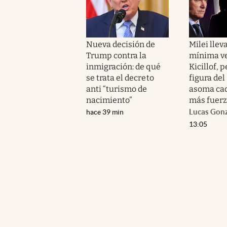
Nueva decisión de
Milei llev
Trump contra la
mínima ve
inmigración: de qué
Kicillof, p
se trata el decreto
figura de
anti “turismo de
asoma cad
nacimiento”
más fuer
Lucas Gon
hace 39 min
13:05