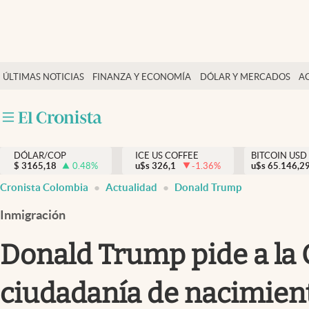
Finanzas y economía
ÚLTIMAS NOTICIAS
FINANZA Y ECONOMÍA
DÓLAR Y MERCADOS
A
Salud y nutrición
Vida espiritual
Actualidad
DÓLAR/COP
ICE US COFFEE
BITCOIN USD
Tiempo libre
$
3165,18
0.48
%
u$s
326,1
-1.36
%
u$s
65.146,2
Dólar y mercados
Cronista Colombia
Actualidad
Donald Trump
Curiosidades
Inmigración
Donald Trump pide a la 
ciudadanía de nacimien