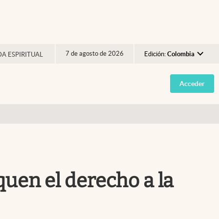
7 de agosto de 2026
Edición:
Colombia
DA ESPIRITUAL
Argentina
Acceder
España
México
USA
Colombia
Uruguay
uen el derecho a la