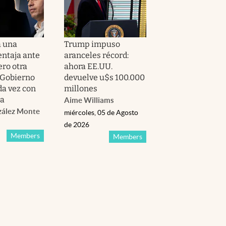
a una
Trump impuso
ntaja ante
aranceles récord:
ero otra
ahora EE.UU.
l Gobierno
devuelve u$s 100.000
a vez con
millones
za
Aime Williams
zález Monte
miércoles, 05 de Agosto
de 2026
Members
Members