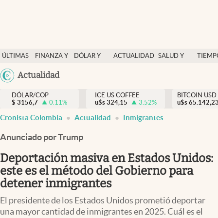
Finanzas y economía
ÚLTIMAS
FINANZA Y
DÓLAR Y
ACTUALIDAD
SALUD Y
TIEMP
Salud y nutrición
NOTICIAS
ECONOMÍA
MERCADOS
NUTRICIÓN
LIBRE
Argentina
Actualidad
Vida espiritual
España
Actualidad
DÓLAR/COP
ICE US COFFEE
BITCOIN USD
$
3156,7
0.11
%
u$s
324,15
3.52
%
u$s
México
65.142,2
Tiempo libre
Cronista Colombia
Actualidad
Inmigrantes
USA
Dólar y mercados
Colombia
Anunciado por Trump
Uruguay
Curiosidades
Deportación masiva en Estados Unidos:
este es el método del Gobierno para
Colombia
detener inmigrantes
El presidente de los Estados Unidos prometió deportar
una mayor cantidad de inmigrantes en 2025. Cuál es el