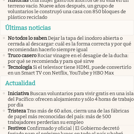
Historias
Una mujer gastó los ahorros de su vida en un
terreno vacío. Nueve años después, un grupo de
voluntarios le construyó una casa con 850 bloques de
plástico reciclado
Últimas noticias
No todos lo saben
Dejar la tapa del inodoro abierta o
cerrada al descargar: cuál es la forma correcta y por qué
recomiendan hacerlo siempre igual
Truco casero
Rociar vinagre en el desagüe de la ducha:
por qué se recomienda y para qué sirve
Tecnología
Si el televisor tiene HDMI, puede convertirlo
en un Smart TV con Netflix, YouTube y HBO Max
Actualidad
Iniciativa
Buscan voluntarios para vivir gratis en una isla
del Pacífico: ofrecen alojamiento y sólo 4 horas de trabajo
por día
Tristeza
Tras más de 60 años, cierra una de las fábricas
de papel más reconocidas del país: más de 500
trabajadores perderían su empleo
Festivos
Confirmado y oficial | El Gobierno decretó
feriado para el próximo lunes en todo el país y habrá