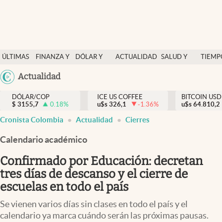
Finanzas y economía
ÚLTIMAS
FINANZA Y
DÓLAR Y
ACTUALIDAD
SALUD Y
TIEMP
Salud y nutrición
NOTICIAS
ECONOMÍA
MERCADOS
NUTRICIÓN
LIBRE
Argentina
Actualidad
Vida espiritual
España
Actualidad
DÓLAR/COP
ICE US COFFEE
BITCOIN USD
$
3155,7
0.18
%
u$s
326,1
-1.36
%
u$s
México
64.810,2
Tiempo libre
Cronista Colombia
Actualidad
Cierres
USA
Dólar y mercados
Colombia
Calendario académico
Uruguay
Curiosidades
Confirmado por Educación: decretan
tres días de descanso y el cierre de
Colombia
escuelas en todo el país
Se vienen varios días sin clases en todo el país y el
calendario ya marca cuándo serán las próximas pausas.