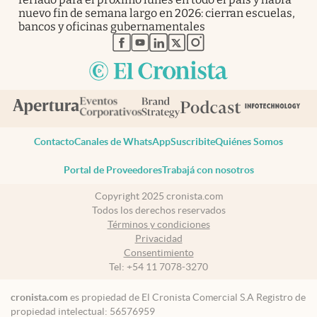
nuevo fin de semana largo en 2026: cierran escuelas,
bancos y oficinas gubernamentales
abre en nueva pestaña
abre en nueva pestaña
abre en nueva pestaña
abre en nueva pestaña
abre en nueva pestaña
Contacto
Canales de WhatsApp
Suscribite
Quiénes Somos
Portal de Proveedores
Trabajá con nosotros
Copyright 2025 cronista.com
Todos los derechos reservados
Términos y condiciones
Privacidad
Consentimiento
Tel:
+54 11 7078-3270
cronista.com
es propiedad de El Cronista Comercial S.A Registro de
propiedad intelectual: 56576959