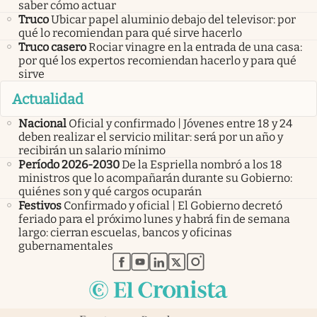
saber cómo actuar
Truco
Ubicar papel aluminio debajo del televisor: por
qué lo recomiendan para qué sirve hacerlo
Truco casero
Rociar vinagre en la entrada de una casa:
por qué los expertos recomiendan hacerlo y para qué
sirve
Actualidad
Nacional
Oficial y confirmado | Jóvenes entre 18 y 24
deben realizar el servicio militar: será por un año y
recibirán un salario mínimo
Período 2026-2030
De la Espriella nombró a los 18
ministros que lo acompañarán durante su Gobierno:
quiénes son y qué cargos ocuparán
Festivos
Confirmado y oficial | El Gobierno decretó
feriado para el próximo lunes y habrá fin de semana
largo: cierran escuelas, bancos y oficinas
gubernamentales
abre en nueva pestaña
abre en nueva pestaña
abre en nueva pestaña
abre en nueva pestaña
abre en nueva pestaña