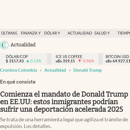
Finanzas y economía
ÚLTIMAS
FINANZA Y
DÓLAR Y
ACTUALIDAD
SALUD Y
TIEMP
Salud y nutrición
NOTICIAS
ECONOMÍA
MERCADOS
NUTRICIÓN
LIBRE
Argentina
Actualidad
Vida espiritual
España
Actualidad
DÓLAR/COP
ICE US COFFEE
BITCOIN USD
$
3157,43
0.13
%
u$s
319,15
-0.96
%
u$s
México
64.927,1
Tiempo libre
Cronista Colombia
Actualidad
Donald Trump
USA
Dólar y mercados
Colombia
En qué consiste
Uruguay
Curiosidades
Comienza el mandato de Donald Trump
en EE.UU: estos inmigrantes podrían
Colombia
sufrir una deportación acelerada 2025
Se trata de una herramienta legal que agiliza el trámite de
expulsión. Los detalles.