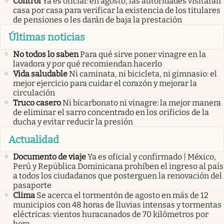
Control
Ya es oficial: en agosto, las autoridades visitarán
casa por casa para verificar la existencia de los titulares
de pensiones o les darán de baja la prestación
Últimas noticias
No todos lo saben
Para qué sirve poner vinagre en la
lavadora y por qué recomiendan hacerlo
Vida saludable
Ni caminata, ni bicicleta, ni gimnasio: el
mejor ejercicio para cuidar el corazón y mejorar la
circulación
Truco casero
Ni bicarbonato ni vinagre: la mejor manera
de eliminar el sarro concentrado en los orificios de la
ducha y evitar reducir la presión
Actualidad
Documento de viaje
Ya es oficial y confirmado | México,
Perú y República Dominicana prohíben el ingreso al país
a todos los ciudadanos que posterguen la renovación del
pasaporte
Clima
Se acerca el tormentón de agosto en más de 12
municipios con 48 horas de lluvias intensas y tormentas
eléctricas: vientos huracanados de 70 kilómetros por
hora