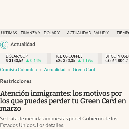
Finanzas y economía
ÚLTIMAS
FINANZA Y
DÓLAR Y
ACTUALIDAD
SALUD Y
TIEMP
Salud y nutrición
NOTICIAS
ECONOMÍA
MERCADOS
NUTRICIÓN
LIBRE
Argentina
Actualidad
Vida espiritual
España
Actualidad
DÓLAR/COP
ICE US COFFEE
BITCOIN USD
$
3180,56
0.14
%
u$s
323,05
1.19
%
u$s
México
64.804,2
Tiempo libre
Cronista Colombia
Actualidad
Green Card
USA
Dólar y mercados
Colombia
Restricciones
Uruguay
Curiosidades
Atención inmigrantes: los motivos por
los que puedes perder tu Green Card en
Colombia
marzo
Se trata de medidas impuestas por el Gobierno de los
Estados Unidos. Los detalles.