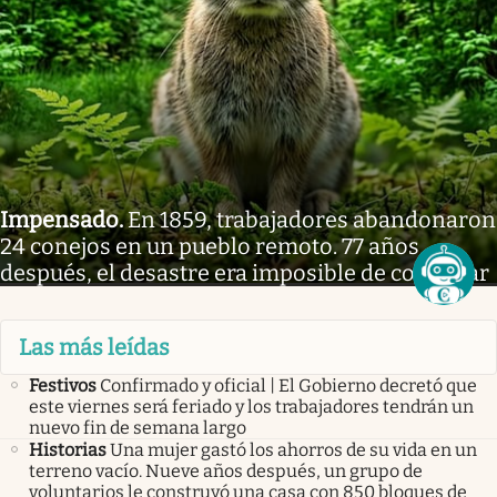
Impensado
.
En 1859, trabajadores abandonaron
24 conejos en un pueblo remoto. 77 años
después, el desastre era imposible de controlar
Las más leídas
Festivos
Confirmado y oficial | El Gobierno decretó que
este viernes será feriado y los trabajadores tendrán un
nuevo fin de semana largo
Historias
Una mujer gastó los ahorros de su vida en un
terreno vacío. Nueve años después, un grupo de
voluntarios le construyó una casa con 850 bloques de