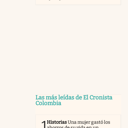
Las más leídas de El Cronista
Colombia
1
Historias
Una mujer gastó los
ahorros de su vida en un