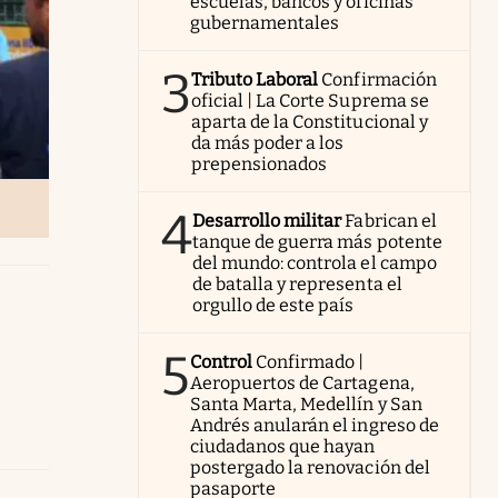
escuelas, bancos y oficinas
gubernamentales
3
Tributo Laboral
Confirmación
oficial | La Corte Suprema se
aparta de la Constitucional y
da más poder a los
prepensionados
4
Desarrollo militar
Fabrican el
tanque de guerra más potente
del mundo: controla el campo
de batalla y representa el
orgullo de este país
5
Control
Confirmado |
Aeropuertos de Cartagena,
Santa Marta, Medellín y San
Andrés anularán el ingreso de
ciudadanos que hayan
postergado la renovación del
pasaporte