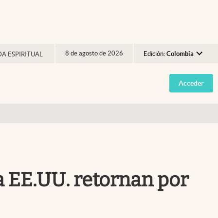
8 de agosto de 2026
Edición:
Colombia
DA ESPIRITUAL
Argentina
Acceder
España
México
USA
Colombia
Uruguay
a EE.UU. retornan por