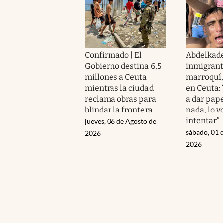
Confirmado | El
Abdelkade
Gobierno destina 6,5
inmigran
millones a Ceuta
marroquí, 
mientras la ciudad
en Ceuta:
reclama obras para
a dar pape
blindar la frontera
nada, lo 
intentar”
jueves, 06 de Agosto de
sábado, 01 
2026
2026