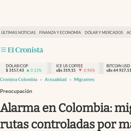
Finanzas y economía
ÚLTIMAS NOTICIAS
FINANZA Y ECONOMÍA
DÓLAR Y MERCADOS
A
Salud y nutrición
Vida espiritual
Actualidad
DÓLAR/COP
ICE US COFFEE
BITCOIN USD
Tiempo libre
$
3157,43
0.13
%
u$s
319,15
-0.96
%
u$s
64.927,1
Dólar y mercados
Cronista Colombia
Actualidad
Migrantes
Curiosidades
Preocupación
Alarma en Colombia: mig
rutas controladas por m