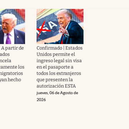
| A partir de
Confirmado | Estados
tados
Unidos permite el
ncela
ingreso legal sin visa
camente los
en el pasaporte a
migratorios
todos los extranjeros
yan hecho
que presenten la
autorización ESTA
jueves, 06 de Agosto de
2026