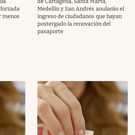
lia
de Cartagena, Santa Marta,
eforzada
Medellín y San Andrés anularán el
or menos
ingreso de ciudadanos que hayan
postergado la renovación del
pasaporte