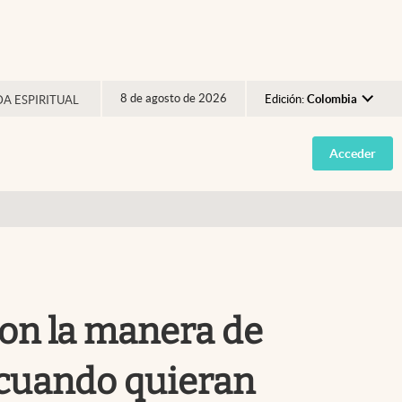
8 de agosto de 2026
Edición:
Colombia
DA ESPIRITUAL
Argentina
Acceder
España
México
USA
Colombia
Uruguay
ron la manera de
 cuando quieran