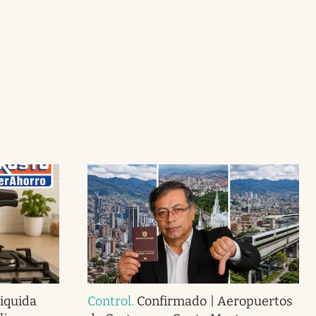
liquida
Control
.
Confirmado | Aeropuertos