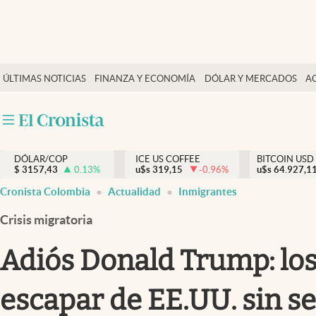
Finanzas y economía
ÚLTIMAS NOTICIAS
FINANZA Y ECONOMÍA
DÓLAR Y MERCADOS
A
Salud y nutrición
Vida espiritual
Actualidad
DÓLAR/COP
ICE US COFFEE
BITCOIN USD
Tiempo libre
$
3157,43
0.13
%
u$s
319,15
-0.96
%
u$s
64.927,1
Dólar y mercados
Cronista Colombia
Actualidad
Inmigrantes
Curiosidades
Crisis migratoria
Adiós Donald Trump: lo
escapar de EE.UU. sin s