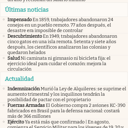
Últimas noticias
Impensado
En 1859, trabajadores abandonaron 24
conejos en un pueblo remoto. 77 años después, el
desastre era imposible de controlar
Descubrimiento
En 1949, trabajadores abandonaron
cinco gatos en una isla remota. Setenta y siete años
después, los científicos analizaron las colonias y
quedaron helados
Salud
Ni caminata ni gimnasio ni bicicleta fija: el
ejercicio ideal para cuidar el corazón: mejora la
circulación
Actualidad
Indemnización
Murió la Ley de Alquileres: se suprime el
aumento trimestral y los inquilinos tendrán la
posibilidad de pactar con el propietario
Fuerzas Armadas
El Gobierno compra 2 aviones KC-390
fabricados en Brasil para la defensa nacional: costará
más de 366 millones
Ejército
Ya está más que confirmado | En agosto,
comienza el Servicio Militar para los jóvenes de 19, 20 y