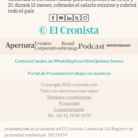
21: durará 12 meses, cobrarán el salario mínimo y cubrirá
todo el país
abre en nueva pestaña
abre en nueva pestaña
abre en nueva pestaña
abre en nueva pestaña
abre en nueva pestaña
Contacto
Canales de WhatsApp
Suscribite
Quiénes Somos
Portal de Proveedores
Trabajá con nosotros
Copyright 2025 cronista.com
Todos los derechos reservados
Términos y condiciones
Privacidad
Consentimiento
Tel:
+54 11 7078-3270
cronista.com
es propiedad de El Cronista Comercial S.A Registro de
propiedad intelectual: 56576959