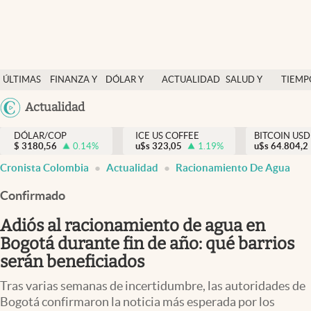
Finanzas y economía
ÚLTIMAS
FINANZA Y
DÓLAR Y
ACTUALIDAD
SALUD Y
TIEMP
Salud y nutrición
NOTICIAS
ECONOMÍA
MERCADOS
NUTRICIÓN
LIBRE
Argentina
Actualidad
Vida espiritual
España
Actualidad
DÓLAR/COP
ICE US COFFEE
BITCOIN USD
$
3180,56
0.14
%
u$s
323,05
1.19
%
u$s
México
64.804,2
Tiempo libre
Cronista Colombia
Actualidad
Racionamiento De Agua
USA
Dólar y mercados
Colombia
Confirmado
Uruguay
Curiosidades
Adiós al racionamiento de agua en
Bogotá durante fin de año: qué barrios
Colombia
serán beneficiados
Tras varias semanas de incertidumbre, las autoridades de
Bogotá confirmaron la noticia más esperada por los