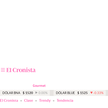
Últimas noticias
Dólar
Members
Economía y Política
Finanzas y Mercados
Mercados Online
Negocios
Columnistas
Gourmet
Otras secciones
DÓLAR BNA
$
1520
0.00
%
DÓLAR BLUE
$
1525
-0.33
%
El Cronista
Clase
Trendy
Tendencia
Apertura