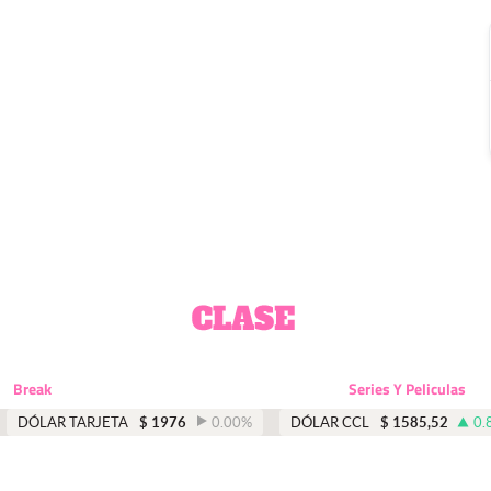
Break
Series Y Peliculas
DÓLAR TARJETA
$
1976
0.00
%
DÓLAR CCL
$
1585,52
0.