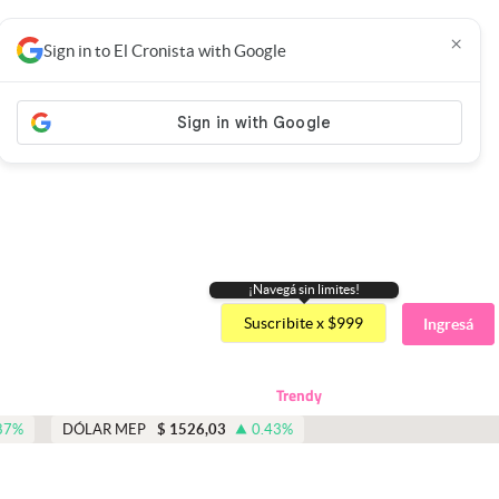
×
Sign in to El Cronista with Google
¡Navegá sin limites!
Suscribite x $999
Ingresá
Trendy
87
%
DÓLAR MEP
$
1526,03
0.43
%