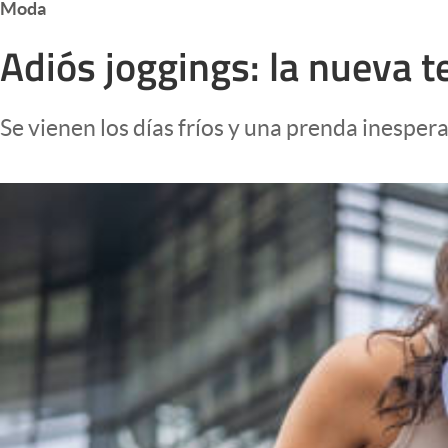
Moda
Infotechnology
Adiós joggings: la nueva 
Clase
Clima
Se vienen los días fríos y una prenda inesper
Mundial 2026
Eventos Corporativos
El Cronista Studio
Mediakit
abre en nueva pestaña