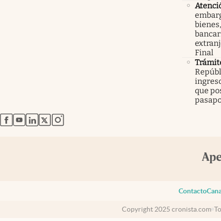
Atenci
embarg
bienes,
bancari
extranj
Final
Trámit
Repúbl
ingreso
que po
pasapo
abre en nueva pestaña
abre en nueva pestaña
abre en nueva pestaña
abre en nueva pestaña
abre en nueva pestaña
Contacto
Cana
Copyright 2025 cronista.com
To