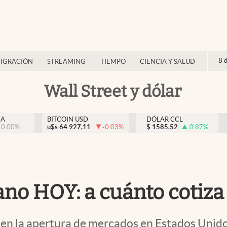
8 
IGRACIÓN
STREAMING
TIEMPO
CIENCIA Y SALUD
Wall Street y dólar
NA
BITCOIN USD
DÓLAR CCL
0.00
%
u$s
64.927,11
-0.03
%
$
1585,52
0.87
%
no HOY: a cuánto cotiza 
n la apertura de mercados en Estados Unidos 