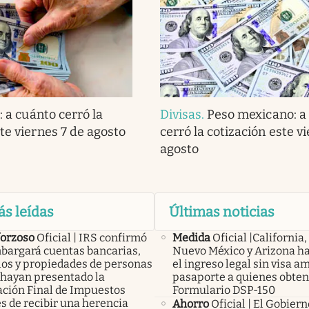
: a cuánto cerró la
Divisas
.
Peso mexicano: a
te viernes 7 de agosto
cerró la cotización este v
agosto
ás leídas
Últimas noticias
forzoso
Oficial | IRS confirmó
Medida
Oficial |California,
bargará cuentas bancarias,
Nuevo México y Arizona ha
los y propiedades de personas
el ingreso legal sin visa a
 hayan presentado la
pasaporte a quienes obte
ación Final de Impuestos
Formulario DSP-150
s de recibir una herencia
Ahorro
Oficial | El Gobier