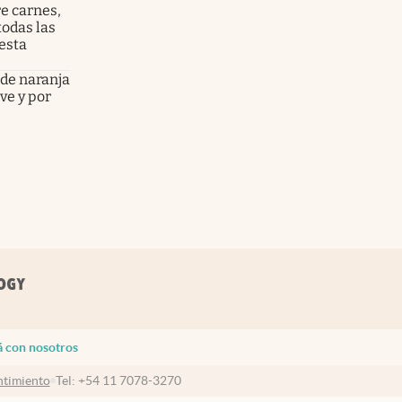
e carnes,
todas las
esta
 de naranja
rve y por
á con nosotros
timiento
Tel:
+54 11 7078-3270