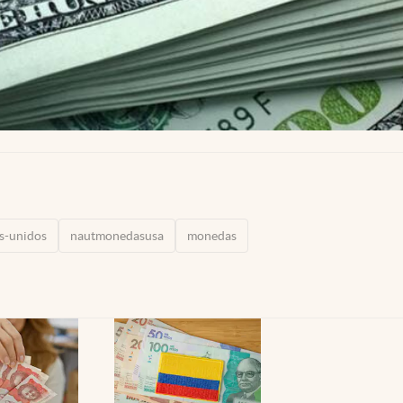
s-unidos
nautmonedasusa
monedas