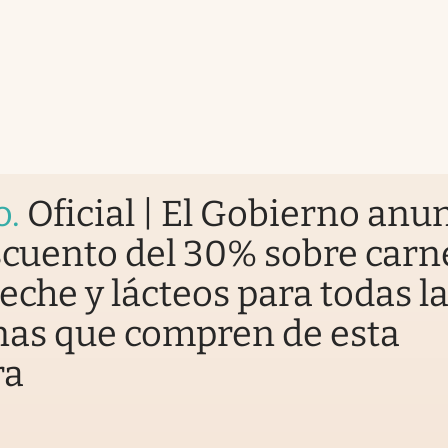
o
.
Oficial | El Gobierno anu
cuento del 30% sobre carn
 leche y lácteos para todas l
nas que compren de esta
ra