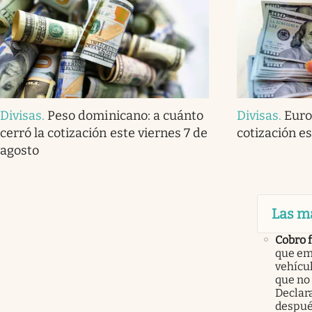
Divisas
.
Peso dominicano: a cuánto
Divisas
.
Euro
cerró la cotización este viernes 7 de
cotización es
agosto
Las m
Cobro 
que em
vehícu
que no
Declar
despué