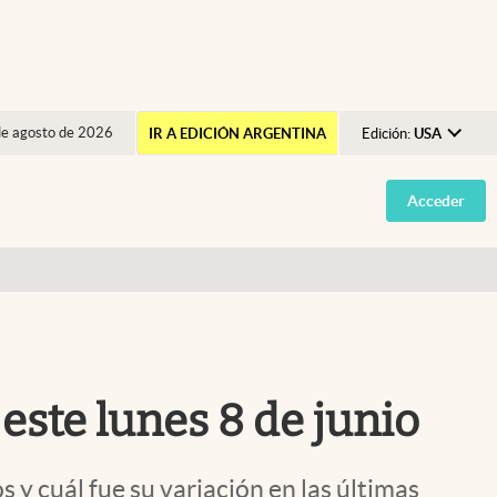
de agosto de 2026
IR A EDICIÓN ARGENTINA
Edición:
USA
Argentina
Acceder
España
México
USA
Colombia
Uruguay
este lunes 8 de junio
y cuál fue su variación en las últimas