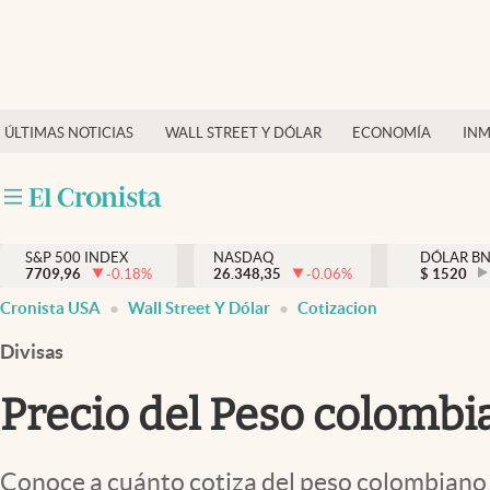
Últimas Noticias
Finanzas y economía
ÚLTIMAS NOTICIAS
WALL STREET Y DÓLAR
ECONOMÍA
INM
Wall Street y dólar
Inmigración
Trending
S&P 500 INDEX
NASDAQ
DÓLAR B
7709,96
-0.18
%
26.348,35
-0.06
%
$
1520
Tiempo
Cronista USA
Wall Street Y Dólar
Cotizacion
Ciencia y salud
Divisas
Espiritual
Precio del Peso colombia
Streaming
PC y mobile
Conoce a cuánto cotiza del peso colombiano e