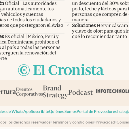
ón
Oficial | Las autoridades
un descuento del 30% sobr
an automáticamente los
pollo, leche y lácteos para 
 vehículos y cuentas
personas que compren de 
as de todos los ciudadanos y
manera
eros que postergaron el Aviso
Soluciones
Hervir cáscara
y clavo de olor: para qué si
es
Es oficial | México, Perú y
qué lo recomiendan tanto
ica Dominicana prohíben el
 al país a todas las personas
sterguen la renovación del
rte
les de WhatsApp
Suscribite
Quiénes Somos
Portal de Proveedores
Trabaj
dos los derechos reservados
Términos y condiciones
Privacidad
Consen