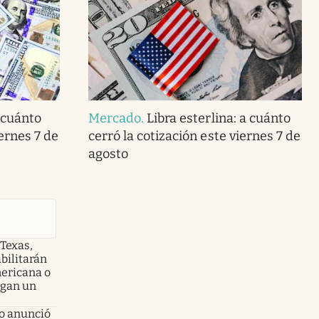
 cuánto
Mercado
.
Libra esterlina: a cuánto
iernes 7 de
cerró la cotización este viernes 7 de
agosto
 Texas,
bilitarán
mericana o
ngan un
no anunció