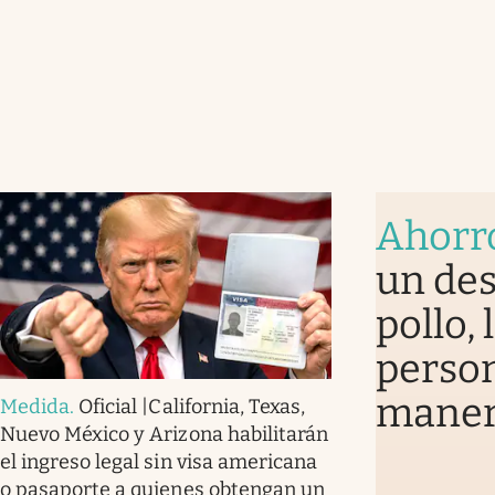
Ahorr
un des
pollo,
perso
mane
Medida
.
Oficial |California, Texas,
Nuevo México y Arizona habilitarán
el ingreso legal sin visa americana
o pasaporte a quienes obtengan un