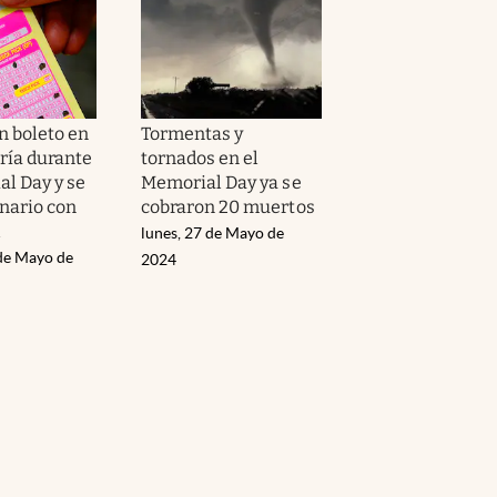
 boleto en
Tormentas y
ería durante
tornados en el
al Day y se
Memorial Day ya se
onario con
cobraron 20 muertos
l
lunes, 27 de Mayo de
 de Mayo de
2024