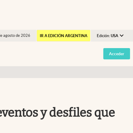
de agosto de 2026
IR A EDICIÓN ARGENTINA
Edición:
USA
Argentina
Acceder
España
México
USA
Colombia
Uruguay
eventos y desfiles que