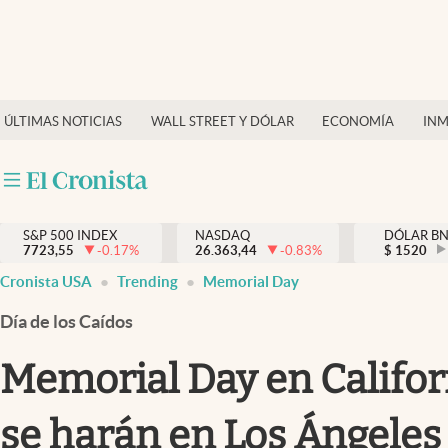
Últimas Noticias
Finanzas y economía
ÚLTIMAS NOTICIAS
WALL STREET Y DÓLAR
ECONOMÍA
INM
Wall Street y dólar
Inmigración
Trending
S&P 500 INDEX
NASDAQ
DÓLAR B
7723,55
-0.17
%
26.363,44
-0.83
%
$
1520
Tiempo
Cronista USA
Trending
Memorial Day
Ciencia y salud
Día de los Caídos
Espiritual
Memorial Day en Californ
Streaming
se harán en Los Ángeles
PC y mobile