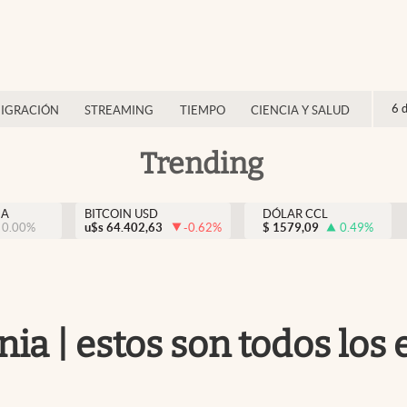
6 
IGRACIÓN
STREAMING
TIEMPO
CIENCIA Y SALUD
Trending
NA
BITCOIN USD
DÓLAR CCL
0.00
%
u$s
64.402,63
-0.62
%
$
1579,09
0.49
%
ia | estos son todos los 