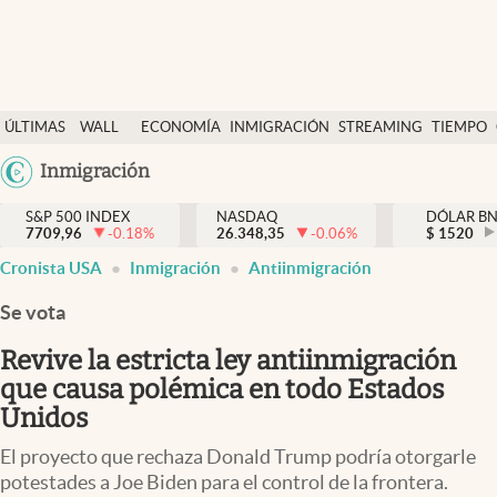
Últimas Noticias
ÚLTIMAS
WALL
ECONOMÍA
INMIGRACIÓN
STREAMING
TIEMPO
Finanzas y economía
NOTICIAS
STREET
Argentina
Inmigración
Wall Street y dólar
Y
España
Inmigración
DÓLAR
S&P 500 INDEX
NASDAQ
DÓLAR B
7709,96
-0.18
%
26.348,35
-0.06
%
México
$
1520
Trending
Cronista USA
Inmigración
Antiinmigración
USA
Tiempo
Colombia
Se vota
Uruguay
Ciencia y salud
Revive la estricta ley antiinmigración
Espiritual
que causa polémica en todo Estados
Unidos
Streaming
El proyecto que rechaza Donald Trump podría otorgarle
PC y mobile
potestades a Joe Biden para el control de la frontera.