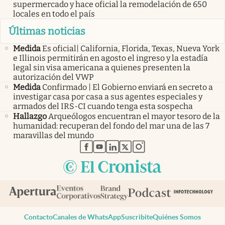
supermercado y hace oficial la remodelación de 650
locales en todo el país
Últimas noticias
Medida
Es oficial| California, Florida, Texas, Nueva York
e Illinois permitirán en agosto el ingreso y la estadía
legal sin visa americana a quienes presenten la
autorización del VWP
Medida
Confirmado | El Gobierno enviará en secreto a
investigar casa por casa a sus agentes especiales y
armados del IRS-CI cuando tenga esta sospecha
Hallazgo
Arqueólogos encuentran el mayor tesoro de la
humanidad: recuperan del fondo del mar una de las 7
maravillas del mundo
abre en nueva pestaña
abre en nueva pestaña
abre en nueva pestaña
abre en nueva pestaña
abre en nueva pestaña
Contacto
Canales de WhatsApp
Suscribite
Quiénes Somos