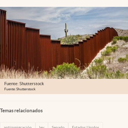
Lifestyle
USA
Fuente: Shutterstock
Fuente: Shutterstock
Temas relacionados
antiinmigración
ley
Senado
Estados Unidos