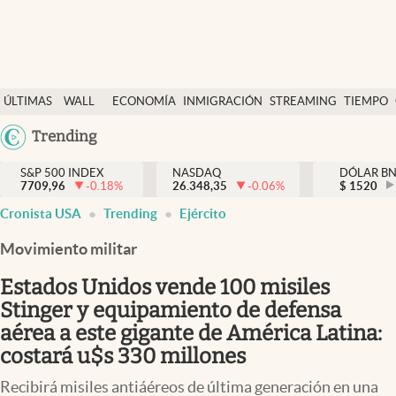
Últimas Noticias
ÚLTIMAS
WALL
ECONOMÍA
INMIGRACIÓN
STREAMING
TIEMPO
Finanzas y economía
NOTICIAS
STREET
Argentina
Trending
Wall Street y dólar
Y
España
Inmigración
DÓLAR
S&P 500 INDEX
NASDAQ
DÓLAR B
7709,96
-0.18
%
26.348,35
-0.06
%
México
$
1520
Trending
Cronista USA
Trending
Ejército
USA
Tiempo
Colombia
Movimiento militar
Uruguay
Ciencia y salud
Estados Unidos vende 100 misiles
Espiritual
Stinger y equipamiento de defensa
aérea a este gigante de América Latina:
Streaming
costará u$s 330 millones
PC y mobile
Recibirá misiles antiáéreos de última generación en una