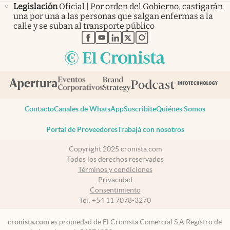
Legislación
Oficial | Por orden del Gobierno, castigarán
una por una a las personas que salgan enfermas a la
calle y se suban al transporte público
abre en nueva pestaña
abre en nueva pestaña
abre en nueva pestaña
abre en nueva pestaña
abre en nueva pestaña
Contacto
Canales de WhatsApp
Suscribite
Quiénes Somos
Portal de Proveedores
Trabajá con nosotros
Copyright 2025 cronista.com
Todos los derechos reservados
Términos y condiciones
Privacidad
Consentimiento
Tel:
+54 11 7078-3270
cronista.com
es propiedad de El Cronista Comercial S.A Registro de