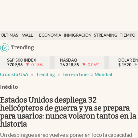
Últimas Noticias
ÚLTIMAS
WALL
ECONOMÍA
INMIGRACIÓN
STREAMING
TIEMPO
Finanzas y economía
NOTICIAS
STREET
Argentina
Trending
Wall Street y dólar
Y
España
Inmigración
DÓLAR
S&P 500 INDEX
NASDAQ
DÓLAR B
7709,96
-0.18
%
26.348,35
-0.06
%
México
$
1520
Trending
Cronista USA
Trending
Tercera Guerra Mundial
USA
Tiempo
Colombia
Inédito
Uruguay
Ciencia y salud
Estados Unidos despliega 32
Espiritual
helicópteros de guerra y ya se prepara
para usarlos: nunca volaron tantos en la
Streaming
historia
PC y mobile
Un despliegue aéreo vuelve a poner en foco la capacidad