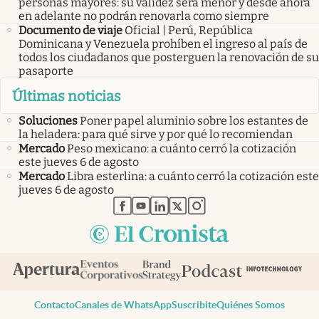
personas mayores: su validez será menor y desde ahora
en adelante no podrán renovarla como siempre
Documento de viaje
Oficial | Perú, República
Dominicana y Venezuela prohíben el ingreso al país de
todos los ciudadanos que posterguen la renovación de su
pasaporte
Últimas noticias
Soluciones
Poner papel aluminio sobre los estantes de
la heladera: para qué sirve y por qué lo recomiendan
Mercado
Peso mexicano: a cuánto cerró la cotización
este jueves 6 de agosto
Mercado
Libra esterlina: a cuánto cerró la cotización este
jueves 6 de agosto
abre en nueva pestaña
abre en nueva pestaña
abre en nueva pestaña
abre en nueva pestaña
abre en nueva pestaña
Contacto
Canales de WhatsApp
Suscribite
Quiénes Somos