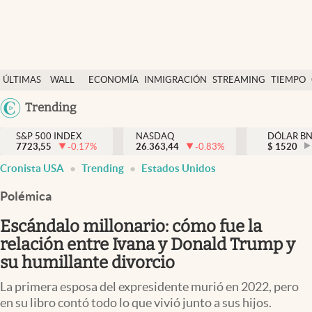
Últimas Noticias
ÚLTIMAS
WALL
ECONOMÍA
INMIGRACIÓN
STREAMING
TIEMPO
Finanzas y economía
NOTICIAS
STREET
Argentina
Trending
Wall Street y dólar
Y
España
Inmigración
DÓLAR
S&P 500 INDEX
NASDAQ
DÓLAR B
7723,55
-0.17
%
26.363,44
-0.83
%
México
$
1520
Trending
Cronista USA
Trending
Estados Unidos
USA
Tiempo
Colombia
Polémica
Uruguay
Ciencia y salud
Escándalo millonario: cómo fue la
Espiritual
relación entre Ivana y Donald Trump y
su humillante divorcio
Streaming
La primera esposa del expresidente murió en 2022, pero
PC y mobile
en su libro contó todo lo que vivió junto a sus hijos.