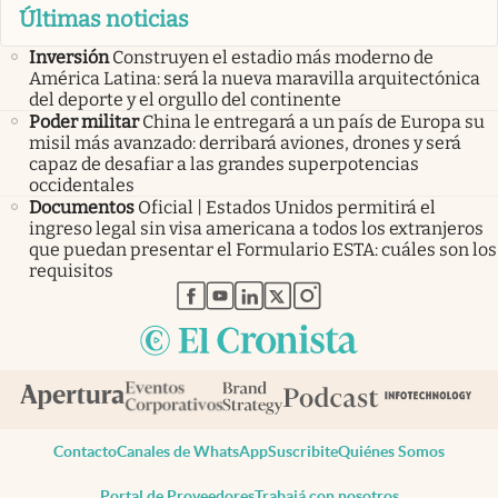
Últimas noticias
Inversión
Construyen el estadio más moderno de
América Latina: será la nueva maravilla arquitectónica
del deporte y el orgullo del continente
Poder militar
China le entregará a un país de Europa su
misil más avanzado: derribará aviones, drones y será
capaz de desafiar a las grandes superpotencias
occidentales
Documentos
Oficial | Estados Unidos permitirá el
ingreso legal sin visa americana a todos los extranjeros
que puedan presentar el Formulario ESTA: cuáles son los
requisitos
abre en nueva pestaña
abre en nueva pestaña
abre en nueva pestaña
abre en nueva pestaña
abre en nueva pestaña
Contacto
Canales de WhatsApp
Suscribite
Quiénes Somos
Portal de Proveedores
Trabajá con nosotros