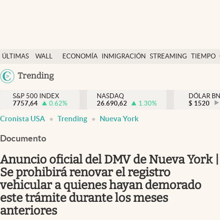
Últimas Noticias
ÚLTIMAS
WALL
ECONOMÍA
INMIGRACIÓN
STREAMING
TIEMPO
Finanzas y economía
NOTICIAS
STREET
Argentina
Trending
Wall Street y dólar
Y
España
Inmigración
DÓLAR
S&P 500 INDEX
NASDAQ
DÓLAR B
7757,64
0.62
%
26.690,62
1.30
%
México
$
1520
Trending
Cronista USA
Trending
Nueva York
USA
Tiempo
Colombia
Documento
Uruguay
Ciencia y salud
Anuncio oficial del DMV de Nueva York |
Espiritual
Se prohibirá renovar el registro
vehicular a quienes hayan demorado
Streaming
este trámite durante los meses
PC y mobile
anteriores