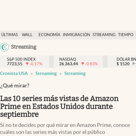
Últimas Noticias
ÚLTIMAS
WALL
ECONOMÍA
INMIGRACIÓN
STREAMING
TIEMPO
Finanzas y economía
NOTICIAS
STREET
Argentina
Streaming
Wall Street y dólar
Y
España
Inmigración
DÓLAR
S&P 500 INDEX
NASDAQ
DÓLAR B
7723,55
-0.17
%
26.363,44
-0.83
%
México
$
1520
Trending
Cronista USA
Streaming
Streaming
USA
Tiempo
Colombia
¿Qué mirar?
Uruguay
Ciencia y salud
Las 10 series más vistas de Amazon
Espiritual
Prime en Estados Unidos durante
septiembre
Streaming
Si no te decides por qué mirar en Amazon Prime, conoce
PC y mobile
cuáles son las series más vistas por el público