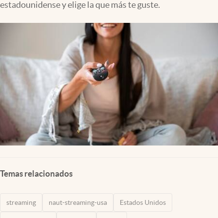
estadounidense y elige la que más te guste.
Lifestyle
USA
Temas relacionados
streaming
naut-streaming-usa
Estados Unidos