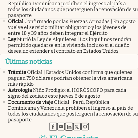
República Dominicana prohíben el ingreso al país a
todos los ciudadanos que posterguen la renovación de su
pasaporte
Oficial
Confirmado por las Fuerzas Armadas | En agosto
vuelve el servicio militar obligatorio y los jóvenes de
entre 18 y 39 años deben integrar el Ejército
Ley
Murió la Ley de Alquileres | Los inquilinos tendrán
permitido quedarse en la vivienda incluso si el dueño
desea no extender el contrato en Estados Unidos
Últimas noticias
Trámite
Oficial | Estados Unidos confirma que quienes
paguen 750 dólares podrían obtener la visa americana
más rápido
Astrología
Niño Prodigio: el HORÓSCOPO para cada
signo del zodíaco este jueves 6 de agosto
Documento de viaje
Oficial | Perú, República
Dominicana y Venezuela prohíben el ingreso al país de
todos los ciudadanos que posterguen la renovación de su
pasaporte
abre en nueva pestaña
abre en nueva pestaña
abre en nueva pestaña
abre en nueva pestaña
abre en nueva pestaña