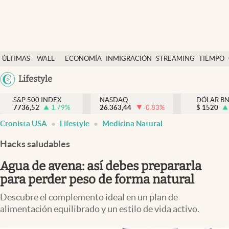
Últimas Noticias
ÚLTIMAS
WALL
ECONOMÍA
INMIGRACIÓN
STREAMING
TIEMPO
Finanzas y economía
NOTICIAS
STREET
Argentina
Lifestyle
Wall Street y dólar
Y
España
Inmigración
DÓLAR
S&P 500 INDEX
NASDAQ
DÓLAR B
7736,52
1.79
%
26.363,44
-0.83
%
México
$
1520
Trending
Cronista USA
Lifestyle
Medicina Natural
USA
Tiempo
Colombia
Hacks saludables
Uruguay
Ciencia y salud
Agua de avena: así debes prepararla
Espiritual
para perder peso de forma natural
Streaming
Descubre el complemento ideal en un plan de
alimentación equilibrado y un estilo de vida activo.
PC y mobile