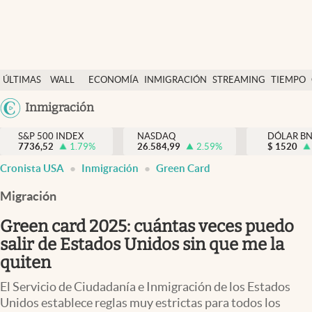
Últimas Noticias
ÚLTIMAS
WALL
ECONOMÍA
INMIGRACIÓN
STREAMING
TIEMPO
Finanzas y economía
NOTICIAS
STREET
Argentina
Inmigración
Wall Street y dólar
Y
España
Inmigración
DÓLAR
S&P 500 INDEX
NASDAQ
DÓLAR B
7736,52
1.79
%
26.584,99
2.59
%
México
$
1520
Trending
Cronista USA
Inmigración
Green Card
USA
Tiempo
Colombia
Migración
Uruguay
Ciencia y salud
Green card 2025: cuántas veces puedo
Espiritual
salir de Estados Unidos sin que me la
quiten
Streaming
El Servicio de Ciudadanía e Inmigración de los Estados
PC y mobile
Unidos establece reglas muy estrictas para todos los