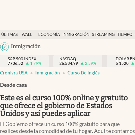
Últimas Noticias
ÚLTIMAS
WALL
ECONOMÍA
INMIGRACIÓN
STREAMING
TIEMPO
Finanzas y economía
NOTICIAS
STREET
Argentina
Inmigración
Wall Street y dólar
Y
España
Inmigración
DÓLAR
S&P 500 INDEX
NASDAQ
DÓLAR B
7736,52
1.79
%
26.584,99
2.59
%
México
$
1520
Trending
Cronista USA
Inmigración
Curso De Inglés
USA
Tiempo
Colombia
Desde casa
Uruguay
Ciencia y salud
Este es el curso 100% online y gratuito
Espiritual
que ofrece el gobierno de Estados
Unidos y así puedes aplicar
Streaming
El Gobierno ofrece un curso 100% gratuito para que
PC y mobile
realices desde la comodidad de tu hogar. Aquí te contamos