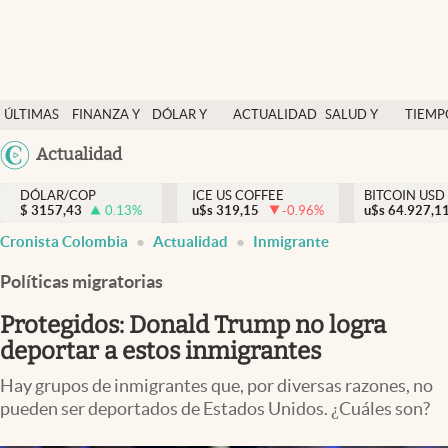
Finanzas y economía
ÚLTIMAS
FINANZA Y
DÓLAR Y
ACTUALIDAD
SALUD Y
TIEMP
Salud y nutrición
NOTICIAS
ECONOMÍA
MERCADOS
NUTRICIÓN
LIBRE
Argentina
Actualidad
Vida espiritual
España
Actualidad
DÓLAR/COP
ICE US COFFEE
BITCOIN USD
$
3157,43
0.13
%
u$s
319,15
-0.96
%
u$s
México
64.927,1
Tiempo libre
Cronista Colombia
Actualidad
Inmigrante
USA
Dólar y mercados
Colombia
Políticas migratorias
Uruguay
Curiosidades
Protegidos: Donald Trump no logra
deportar a estos inmigrantes
Colombia
Hay grupos de inmigrantes que, por diversas razones, no
pueden ser deportados de Estados Unidos. ¿Cuáles son?