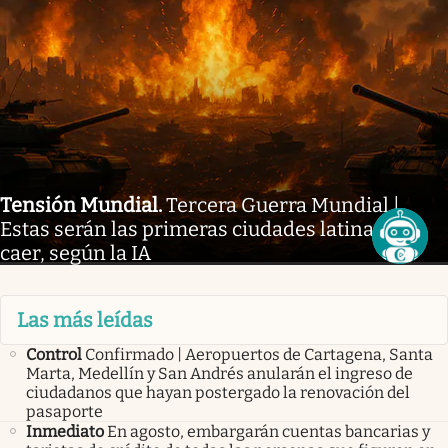
Tensión Mundial
.
Tercera Guerra Mundial |
Estas serán las primeras ciudades latinas en
caer, según la IA
Las más leídas
Control
Confirmado | Aeropuertos de Cartagena, Santa
Marta, Medellín y San Andrés anularán el ingreso de
ciudadanos que hayan postergado la renovación del
pasaporte
Inmediato
En agosto, embargarán cuentas bancarias y