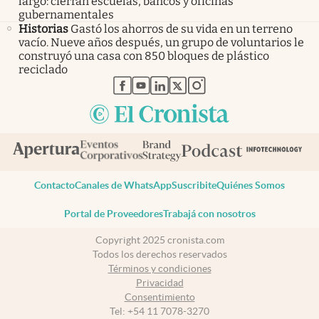
largo: cierran escuelas, bancos y oficinas
gubernamentales
Historias
Gastó los ahorros de su vida en un terreno
vacío. Nueve años después, un grupo de voluntarios le
construyó una casa con 850 bloques de plástico
reciclado
abre en nueva pestaña
abre en nueva pestaña
abre en nueva pestaña
abre en nueva pestaña
abre en nueva pestaña
Contacto
Canales de WhatsApp
Suscribite
Quiénes Somos
Portal de Proveedores
Trabajá con nosotros
Copyright 2025 cronista.com
Todos los derechos reservados
Términos y condiciones
Privacidad
Consentimiento
Tel:
+54 11 7078-3270