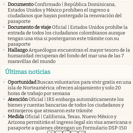
Documento
Confirmado | República Dominicana,
Estados Unidos y México prohíben el ingreso a
ciudadanos que hayan postergado la renovación del
pasaporte
Documento de viaje
Oficial | Estados Unidos prohíbe la
entrada de todos los ciudadanos colombianos aunque
tengan una visa si postergaron este trámite con su
pasaporte
Hallazgo
Arqueólogos encuentran el mayor tesoro de la
humanidad: recuperan del fondo del mar una de las 7
maravillas del mundo
Últimas noticias
Oportunidad
Buscan voluntarios para vivir gratis en una
isla de Norteamérica: ofrecen alojamiento y solo 20
horas de trabajo por semana
Atención
Oficial | IRS embarga automáticamente los
bienes y cuentas bancarias de todos los ciudadanos y
extranjeros que atrasaron este trámite
Medida
Oficial | California, Texas, Nuevo México y
Arizona permitirán el ingreso legal sin visa americana o
pasaporte a quienes obtengan un Formulario DSP-150
abre en nueva pestaña
abre en nueva pestaña
abre en nueva pestaña
abre en nueva pestaña
abre en nueva pestaña