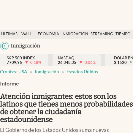
Últimas Noticias
ÚLTIMAS
WALL
ECONOMÍA
INMIGRACIÓN
STREAMING
TIEMPO
Finanzas y economía
NOTICIAS
STREET
Argentina
Inmigración
Wall Street y dólar
Y
España
Inmigración
DÓLAR
S&P 500 INDEX
NASDAQ
DÓLAR B
7709,96
-0.18
%
26.348,35
-0.06
%
México
$
1520
Trending
Cronista USA
Inmigración
Estados Unidos
USA
Tiempo
Colombia
Informe
Uruguay
Ciencia y salud
Atención inmigrantes: estos son los
Espiritual
latinos que tienes menos probabilidades
de obtener la ciudadanía
Streaming
estadounidense
PC y mobile
El Gobierno de los Estados Unidos suma nuevas