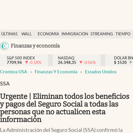
Últimas Noticias
ÚLTIMAS
WALL
ECONOMÍA
INMIGRACIÓN
STREAMING
TIEMPO
Finanzas y economía
NOTICIAS
STREET
Argentina
Finanzas y economía
Wall Street y dólar
Y
España
Inmigración
DÓLAR
S&P 500 INDEX
NASDAQ
DÓLAR B
7709,96
-0.18
%
26.348,35
-0.06
%
México
$
1520
Trending
Cronista USA
Finanzas Y Economía
Estados Unidos
USA
Tiempo
Colombia
SSA
Uruguay
Ciencia y salud
Urgente | Eliminan todos los beneficios
Espiritual
y pagos del Seguro Social a todas las
personas que no actualicen esta
Streaming
información
PC y mobile
La Administración del Seguro Social (SSA) confirmó la