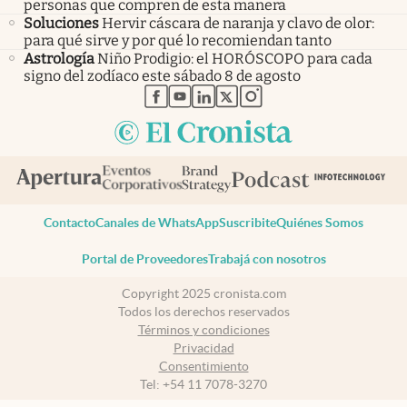
personas que compren de esta manera
Soluciones
Hervir cáscara de naranja y clavo de olor:
para qué sirve y por qué lo recomiendan tanto
Astrología
Niño Prodigio: el HORÓSCOPO para cada
signo del zodíaco este sábado 8 de agosto
abre en nueva pestaña
abre en nueva pestaña
abre en nueva pestaña
abre en nueva pestaña
abre en nueva pestaña
Contacto
Canales de WhatsApp
Suscribite
Quiénes Somos
Portal de Proveedores
Trabajá con nosotros
Copyright 2025 cronista.com
Todos los derechos reservados
Términos y condiciones
Privacidad
Consentimiento
Tel:
+54 11 7078-3270