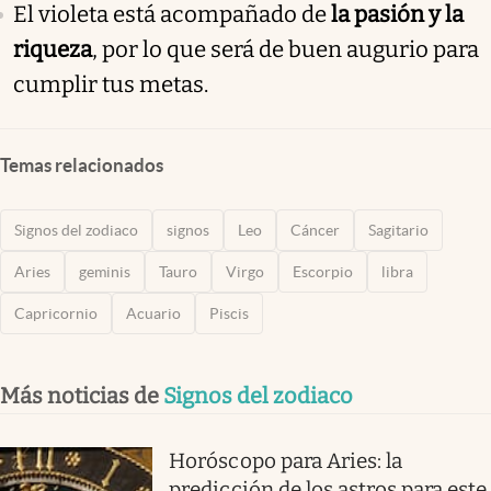
El violeta está acompañado de
la pasión y la
riqueza
, por lo que será de buen augurio para
cumplir tus metas.
Temas relacionados
Signos del zodiaco
signos
Leo
Cáncer
Sagitario
Aries
geminis
Tauro
Virgo
Escorpio
libra
Capricornio
Acuario
Piscis
Más noticias de
Signos del zodiaco
Horóscopo para Aries: la
predicción de los astros para este