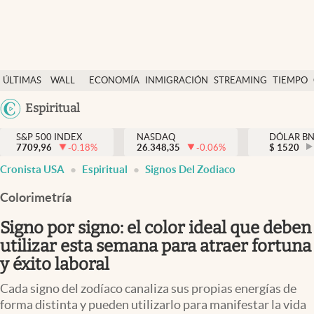
Últimas Noticias
ÚLTIMAS
WALL
ECONOMÍA
INMIGRACIÓN
STREAMING
TIEMPO
Finanzas y economía
NOTICIAS
STREET
Argentina
Espiritual
Wall Street y dólar
Y
España
Inmigración
DÓLAR
S&P 500 INDEX
NASDAQ
DÓLAR B
7709,96
-0.18
%
26.348,35
-0.06
%
México
$
1520
Trending
Cronista USA
Espiritual
Signos Del Zodiaco
USA
Tiempo
Colombia
Colorimetría
Uruguay
Ciencia y salud
Signo por signo: el color ideal que deben
Espiritual
utilizar esta semana para atraer fortuna
y éxito laboral
Streaming
Cada signo del zodíaco canaliza sus propias energías de
PC y mobile
forma distinta y pueden utilizarlo para manifestar la vida