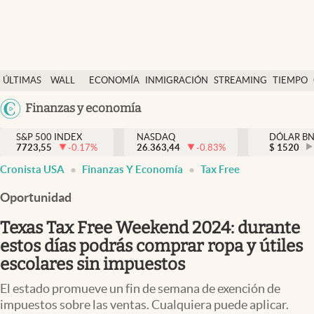
Últimas Noticias
ÚLTIMAS
WALL
ECONOMÍA
INMIGRACIÓN
STREAMING
TIEMPO
Finanzas y economía
NOTICIAS
STREET
Argentina
Finanzas y economía
Wall Street y dólar
Y
España
Inmigración
DÓLAR
S&P 500 INDEX
NASDAQ
DÓLAR B
7723,55
-0.17
%
26.363,44
-0.83
%
México
$
1520
Trending
Cronista USA
Finanzas Y Economía
Tax Free
USA
Tiempo
Colombia
Oportunidad
Uruguay
Ciencia y salud
Texas Tax Free Weekend 2024: durante
Espiritual
estos días podrás comprar ropa y útiles
escolares sin impuestos
Streaming
El estado promueve un fin de semana de exención de
PC y mobile
impuestos sobre las ventas. Cualquiera puede aplicar.