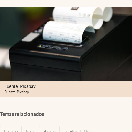
Lifestyle
USA
Fuente: Pixabay
Fuente: Pixabay
Temas relacionados
tax free
Texas
ahorro
Estados Unidos