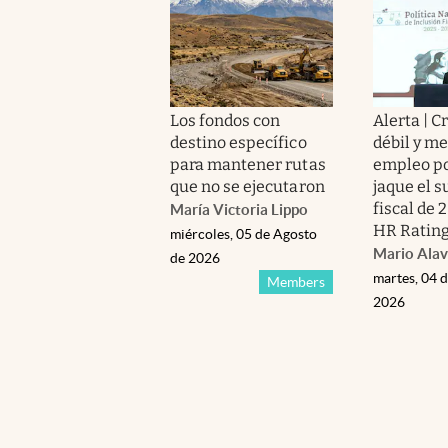
Los fondos con
Alerta | 
destino específico
débil y m
para mantener rutas
empleo p
que no se ejecutaron
jaque el s
fiscal de 
María Victoria Lippo
HR Ratin
miércoles, 05 de Agosto
Mario Alav
de 2026
martes, 04 
Members
2026