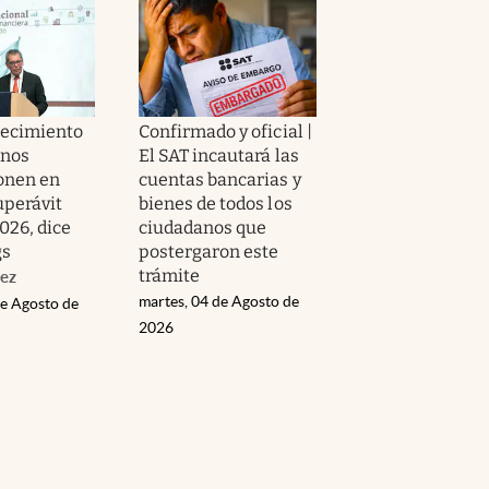
Crecimiento
Confirmado y oficial |
enos
El SAT incautará las
onen en
cuentas bancarias y
uperávit
bienes de todos los
2026, dice
ciudadanos que
gs
postergaron este
trámite
ez
martes, 04 de Agosto de
de Agosto de
2026