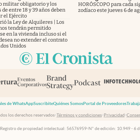
o militar obligatorio y los
HORÓSCOPO para cada sig
 de entre 18 y 39 años deben
zodíaco este jueves 6 de a
r el Ejército
ió la Ley de Alquileres | Los
inos tendrán permitido
e en la vivienda incluso si el
desea no extender el contrato
ados Unidos
les de WhatsApp
Suscribite
Quiénes Somos
Portal de Proveedores
Trabaj
dos los derechos reservados
Términos y condiciones
Privacidad
Consen
 Registro de propiedad intelectual: 56576959
N° de edición: 10.949 - 6 