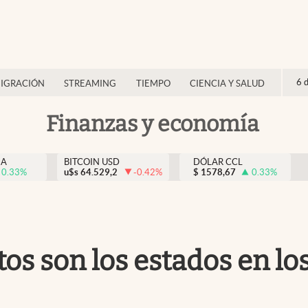
6 
IGRACIÓN
STREAMING
TIEMPO
CIENCIA Y SALUD
Finanzas y economía
NA
BITCOIN USD
DÓLAR CCL
0.33
%
u$s
64.529,2
-0.42
%
$
1578,67
0.33
%
tos son los estados en l