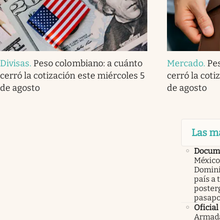
Divisas
.
Peso colombiano: a cuánto
Mercado
.
Pe
cerró la cotización este miércoles 5
cerró la coti
de agosto
de agosto
Las m
Docume
México
Domini
país a 
poster
pasapo
Oficial
Armada