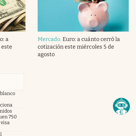
o: a
Mercado
.
Euro: a cuánto cerró la
 este
cotización este miércoles 5 de
agosto
 blanco
nciona
Unidos
uen 750
 visa
l