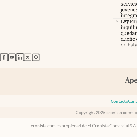
servici
jóvenes
integra
Ley
Mur
inquil
quedars
dueño 
en Est
abre en nueva pestaña
abre en nueva pestaña
abre en nueva pestaña
abre en nueva pestaña
abre en nueva pestaña
Contacto
Cana
Copyright 2025 cronista.com
To
cronista.com
es propiedad de El Cronista Comercial S.A
USA