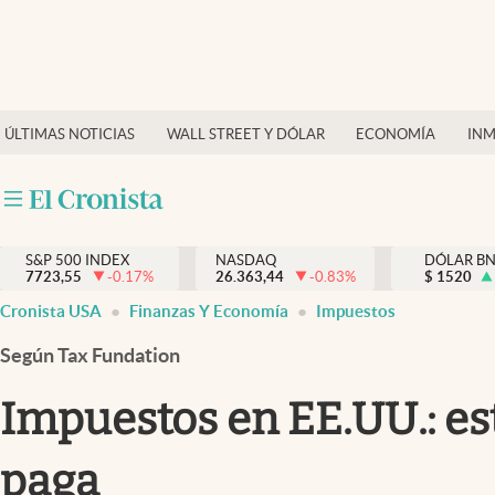
Últimas Noticias
Finanzas y economía
ÚLTIMAS NOTICIAS
WALL STREET Y DÓLAR
ECONOMÍA
INM
Wall Street y dólar
Inmigración
Trending
S&P 500 INDEX
NASDAQ
DÓLAR B
7723,55
-0.17
%
26.363,44
-0.83
%
$
1520
Tiempo
Cronista USA
Finanzas Y Economía
Impuestos
Ciencia y salud
Según Tax Fundation
Espiritual
Impuestos en EE.UU.: es
Streaming
paga
PC y mobile