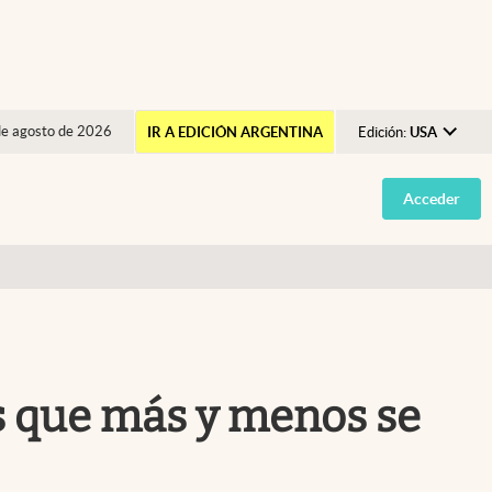
de agosto de 2026
IR A EDICIÓN ARGENTINA
Edición:
USA
Argentina
Acceder
España
México
USA
Colombia
Uruguay
os que más y menos se