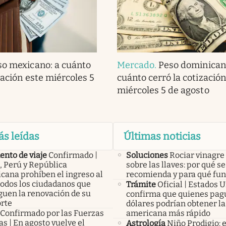
so mexicano: a cuánto
Mercado
.
Peso dominican
zación este miércoles 5
cuánto cerró la cotización
miércoles 5 de agosto
ás leídas
Últimas noticias
nto de viaje
Confirmado |
Soluciones
Rociar vinagre
, Perú y República
sobre las llaves: por qué se
cana prohíben el ingreso al
recomienda y para qué fu
todos los ciudadanos que
Trámite
Oficial | Estados 
guen la renovación de su
confirma que quienes pag
rte
dólares podrían obtener la
Confirmado por las Fuerzas
americana más rápido
s | En agosto vuelve el
Astrología
Niño Prodigio: e