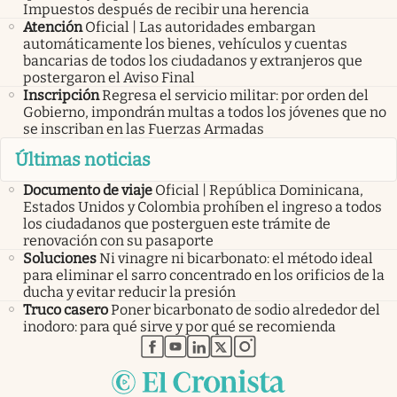
Impuestos después de recibir una herencia
Atención
Oficial | Las autoridades embargan
automáticamente los bienes, vehículos y cuentas
bancarias de todos los ciudadanos y extranjeros que
postergaron el Aviso Final
Inscripción
Regresa el servicio militar: por orden del
Gobierno, impondrán multas a todos los jóvenes que no
se inscriban en las Fuerzas Armadas
Últimas noticias
Documento de viaje
Oficial | República Dominicana,
Estados Unidos y Colombia prohíben el ingreso a todos
los ciudadanos que posterguen este trámite de
renovación con su pasaporte
Soluciones
Ni vinagre ni bicarbonato: el método ideal
para eliminar el sarro concentrado en los orificios de la
ducha y evitar reducir la presión
Truco casero
Poner bicarbonato de sodio alrededor del
inodoro: para qué sirve y por qué se recomienda
abre en nueva pestaña
abre en nueva pestaña
abre en nueva pestaña
abre en nueva pestaña
abre en nueva pestaña