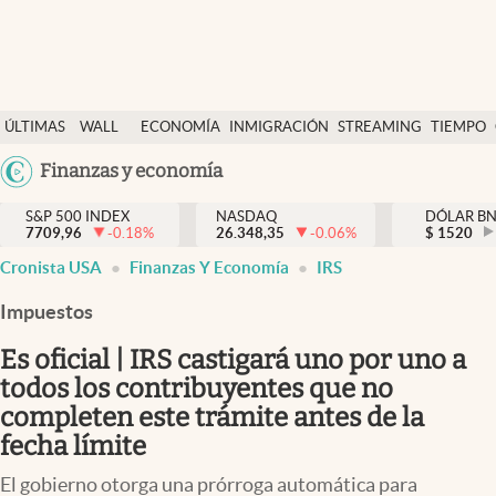
Últimas Noticias
ÚLTIMAS
WALL
ECONOMÍA
INMIGRACIÓN
STREAMING
TIEMPO
Finanzas y economía
NOTICIAS
STREET
Argentina
Finanzas y economía
Wall Street y dólar
Y
España
Inmigración
DÓLAR
S&P 500 INDEX
NASDAQ
DÓLAR B
7709,96
-0.18
%
26.348,35
-0.06
%
México
$
1520
Trending
Cronista USA
Finanzas Y Economía
IRS
USA
Tiempo
Colombia
Impuestos
Uruguay
Ciencia y salud
Es oficial | IRS castigará uno por uno a
Espiritual
todos los contribuyentes que no
completen este trámite antes de la
Streaming
fecha límite
PC y mobile
El gobierno otorga una prórroga automática para