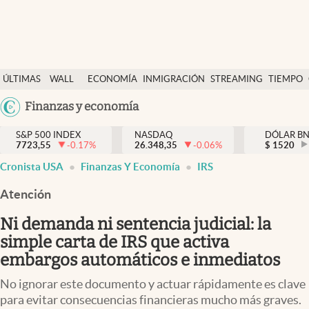
Últimas Noticias
ÚLTIMAS
WALL
ECONOMÍA
INMIGRACIÓN
STREAMING
TIEMPO
Finanzas y economía
NOTICIAS
STREET
Argentina
Finanzas y economía
Wall Street y dólar
Y
España
Inmigración
DÓLAR
S&P 500 INDEX
NASDAQ
DÓLAR B
7723,55
-0.17
%
26.348,35
-0.06
%
México
$
1520
Trending
Cronista USA
Finanzas Y Economía
IRS
USA
Tiempo
Colombia
Atención
Uruguay
Ciencia y salud
Ni demanda ni sentencia judicial: la
Espiritual
simple carta de IRS que activa
embargos automáticos e inmediatos
Streaming
No ignorar este documento y actuar rápidamente es clave
PC y mobile
para evitar consecuencias financieras mucho más graves.