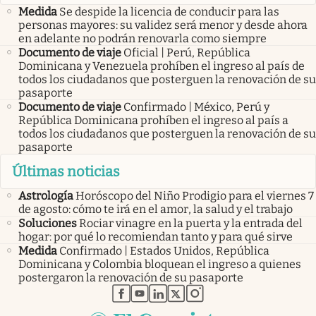
Medida
Se despide la licencia de conducir para las
personas mayores: su validez será menor y desde ahora
en adelante no podrán renovarla como siempre
Documento de viaje
Oficial | Perú, República
Dominicana y Venezuela prohíben el ingreso al país de
todos los ciudadanos que posterguen la renovación de su
pasaporte
Documento de viaje
Confirmado | México, Perú y
República Dominicana prohíben el ingreso al país a
todos los ciudadanos que posterguen la renovación de su
pasaporte
Últimas noticias
Astrología
Horóscopo del Niño Prodigio para el viernes 7
de agosto: cómo te irá en el amor, la salud y el trabajo
Soluciones
Rociar vinagre en la puerta y la entrada del
hogar: por qué lo recomiendan tanto y para qué sirve
Medida
Confirmado | Estados Unidos, República
Dominicana y Colombia bloquean el ingreso a quienes
postergaron la renovación de su pasaporte
abre en nueva pestaña
abre en nueva pestaña
abre en nueva pestaña
abre en nueva pestaña
abre en nueva pestaña