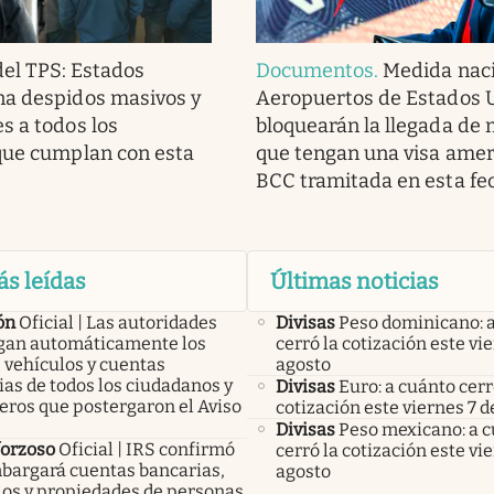
del TPS: Estados
Documentos
.
Medida naci
na despidos masivos y
Aeropuertos de Estados 
s a todos los
bloquearán la llegada de
que cumplan con esta
que tengan una visa amer
BCC tramitada en esta fe
ás leídas
Últimas noticias
ón
Oficial | Las autoridades
Divisas
Peso dominicano: 
an automáticamente los
cerró la cotización este vi
 vehículos y cuentas
agosto
as de todos los ciudadanos y
Divisas
Euro: a cuánto cerr
eros que postergaron el Aviso
cotización este viernes 7 d
Divisas
Peso mexicano: a 
forzoso
Oficial | IRS confirmó
cerró la cotización este vi
bargará cuentas bancarias,
agosto
los y propiedades de personas