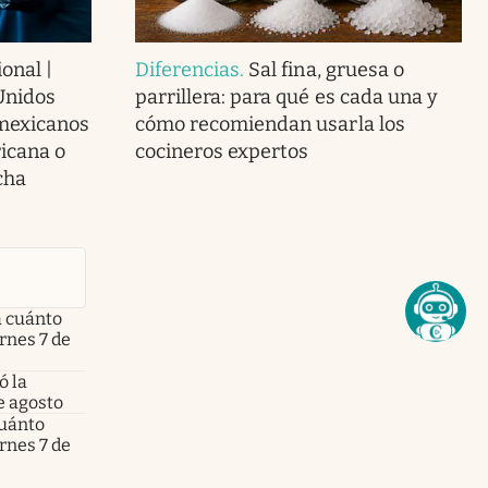
onal |
Diferencias
.
Sal fina, gruesa o
Unidos
parrillera: para qué es cada una y
 mexicanos
cómo recomiendan usarla los
icana o
cocineros expertos
cha
a cuánto
ernes 7 de
ó la
e agosto
cuánto
ernes 7 de