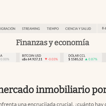
8 
IGRACIÓN
STREAMING
TIEMPO
CIENCIA Y SALUD
Finanzas y economía
NA
BITCOIN USD
DÓLAR CCL
0.00
%
u$s
64.927,11
-0.03
%
$
1585,52
0.87
%
 mercado inmobiliario po
nfrenta una encrucijada crucial, ¿cuánto hay