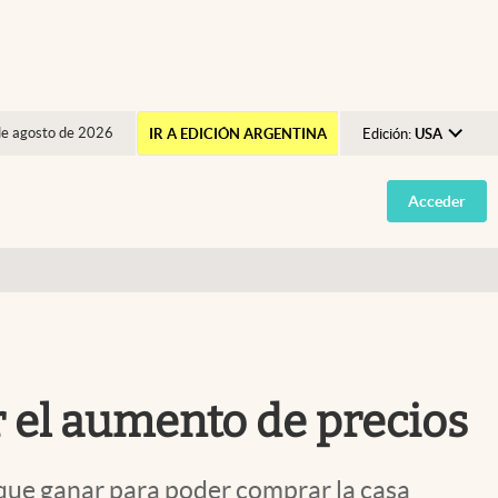
de agosto de 2026
IR A EDICIÓN ARGENTINA
Edición:
USA
Argentina
Acceder
España
México
USA
Colombia
Uruguay
r el aumento de precios
 que ganar para poder comprar la casa