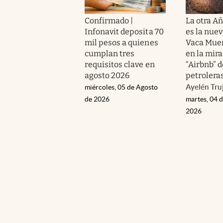
Confirmado |
La otra A
Infonavit deposita 70
es la nuev
mil pesos a quienes
Vaca Muer
cumplan tres
en la mira
requisitos clave en
“Airbnb” d
agosto 2026
petrolera
Ayelén Truj
miércoles, 05 de Agosto
de 2026
martes, 04 
2026