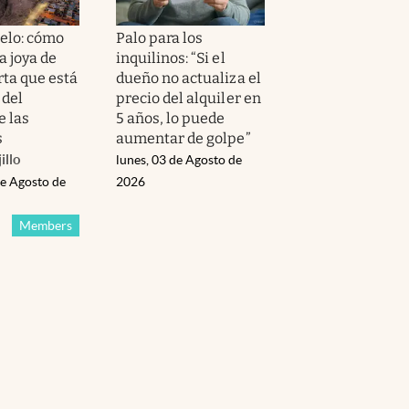
ñelo: cómo
Palo para los
a joya de
inquilinos: “Si el
ta que está
dueño no actualiza el
 del
precio del alquiler en
e las
5 años, lo puede
s
aumentar de golpe”
illo
lunes, 03 de Agosto de
de Agosto de
2026
Members