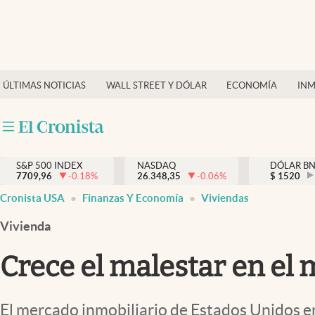
Últimas Noticias
Finanzas y economía
ÚLTIMAS NOTICIAS
WALL STREET Y DÓLAR
ECONOMÍA
INM
Wall Street y dólar
Inmigración
Trending
S&P 500 INDEX
NASDAQ
DÓLAR B
7709,96
-0.18
%
26.348,35
-0.06
%
$
1520
Tiempo
Cronista USA
Finanzas Y Economía
Viviendas
Ciencia y salud
Vivienda
Espiritual
Crece el malestar en el
Streaming
PC y mobile
El mercado inmobiliario de Estados Unidos e