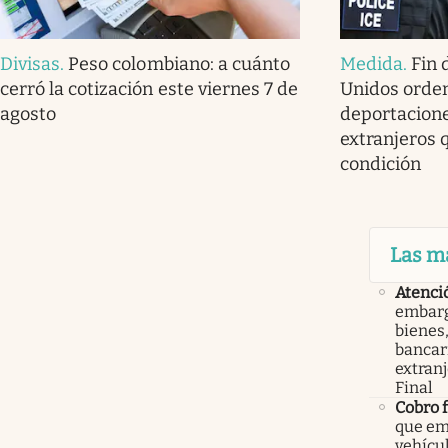
Divisas
.
Peso colombiano: a cuánto
Medida
.
Fin 
cerró la cotización este viernes 7 de
Unidos orde
agosto
deportacione
extranjeros 
condición
Las m
Atenci
embarg
bienes,
bancari
extranj
Final
Cobro 
que em
vehícu