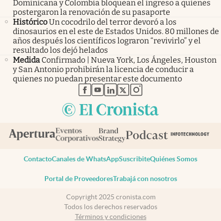
Dominicana y Colombia bloquean el ingreso a quienes
postergaron la renovación de su pasaporte
Histórico
Un cocodrilo del terror devoró a los
dinosaurios en el este de Estados Unidos. 80 millones de
años después los científicos lograron “revivirlo” y el
resultado los dejó helados
Medida
Confirmado | Nueva York, Los Ángeles, Houston
y San Antonio prohibirán la licencia de conducir a
quienes no puedan presentar este documento
abre en nueva pestaña
abre en nueva pestaña
abre en nueva pestaña
abre en nueva pestaña
abre en nueva pestaña
Contacto
Canales de WhatsApp
Suscribite
Quiénes Somos
Portal de Proveedores
Trabajá con nosotros
Copyright 2025 cronista.com
Todos los derechos reservados
Términos y condiciones