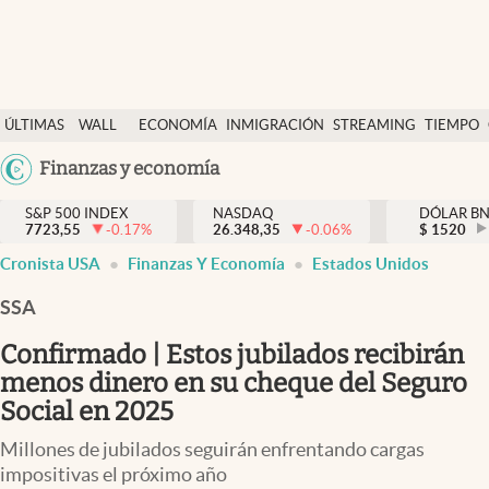
Últimas Noticias
ÚLTIMAS
WALL
ECONOMÍA
INMIGRACIÓN
STREAMING
TIEMPO
Finanzas y economía
NOTICIAS
STREET
Argentina
Finanzas y economía
Wall Street y dólar
Y
España
Inmigración
DÓLAR
S&P 500 INDEX
NASDAQ
DÓLAR B
7723,55
-0.17
%
26.348,35
-0.06
%
México
$
1520
Trending
Cronista USA
Finanzas Y Economía
Estados Unidos
USA
Tiempo
Colombia
SSA
Uruguay
Ciencia y salud
Confirmado | Estos jubilados recibirán
Espiritual
menos dinero en su cheque del Seguro
Social en 2025
Streaming
Millones de jubilados seguirán enfrentando cargas
PC y mobile
impositivas el próximo año