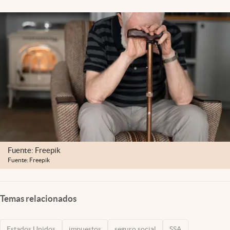
Lifestyle
USA
Fuente: Freepik
Fuente: Freepik
Temas relacionados
Estados Unidos
impuestos
seguro social
SSA