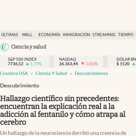
Últimas Noticias
ÚLTIMAS
WALL
ECONOMÍA
INMIGRACIÓN
STREAMING
TIEMPO
Finanzas y economía
NOTICIAS
STREET
Argentina
Ciencia y salud
Wall Street y dólar
Y
España
Inmigración
DÓLAR
S&P 500 INDEX
NASDAQ
DÓLAR B
7736,52
1.79
%
26.363,44
-0.83
%
México
$
1520
Trending
Cronista USA
Ciencia Y Salud
Descubrimiento
USA
Tiempo
Colombia
Descubrimiento
Uruguay
Ciencia y salud
Hallazgo científico sin precedentes:
Espiritual
encuentran la explicación real a la
adicción al fentanilo y cómo atrapa al
Streaming
cerebro
PC y mobile
Un hallazgo de la neurociencia derribó una creencia de