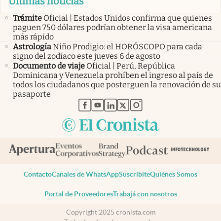
Últimas noticias
Trámite
Oficial | Estados Unidos confirma que quienes
paguen 750 dólares podrían obtener la visa americana
más rápido
Astrología
Niño Prodigio: el HORÓSCOPO para cada
signo del zodíaco este jueves 6 de agosto
Documento de viaje
Oficial | Perú, República
Dominicana y Venezuela prohíben el ingreso al país de
todos los ciudadanos que posterguen la renovación de su
pasaporte
abre en nueva pestaña
abre en nueva pestaña
abre en nueva pestaña
abre en nueva pestaña
abre en nueva pestaña
Contacto
Canales de WhatsApp
Suscribite
Quiénes Somos
Portal de Proveedores
Trabajá con nosotros
Copyright 2025 cronista.com