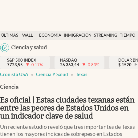
Últimas Noticias
ÚLTIMAS
WALL
ECONOMÍA
INMIGRACIÓN
STREAMING
TIEMPO
Finanzas y economía
NOTICIAS
STREET
Argentina
Ciencia y salud
Wall Street y dólar
Y
España
Inmigración
DÓLAR
S&P 500 INDEX
NASDAQ
DÓLAR B
7723,55
-0.17
%
26.363,44
-0.83
%
México
$
1520
Trending
Cronista USA
Ciencia Y Salud
Texas
USA
Tiempo
Colombia
Ciencia
Uruguay
Ciencia y salud
Es oficial | Estas ciudades texanas están
Espiritual
entre las peores de Estados Unidos en
un indicador clave de salud
Streaming
Un reciente estudio reveló que tres importantes de Texas
PC y mobile
tienen los mayores índices de sobrepeso en Estados