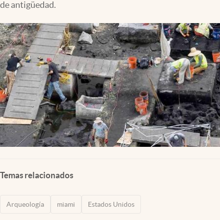
de antigüedad.
Lifestyle
USA
Temas relacionados
Arqueología
miami
Estados Unidos