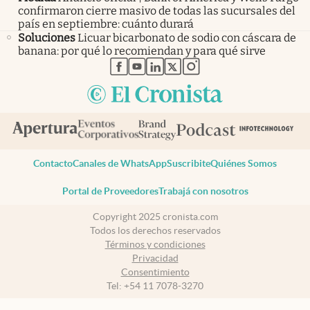
confirmaron cierre masivo de todas las sucursales del
país en septiembre: cuánto durará
Soluciones
Licuar bicarbonato de sodio con cáscara de
banana: por qué lo recomiendan y para qué sirve
abre en nueva pestaña
abre en nueva pestaña
abre en nueva pestaña
abre en nueva pestaña
abre en nueva pestaña
Contacto
Canales de WhatsApp
Suscribite
Quiénes Somos
Portal de Proveedores
Trabajá con nosotros
Copyright 2025 cronista.com
Todos los derechos reservados
Términos y condiciones
Privacidad
Consentimiento
Tel:
+54 11 7078-3270