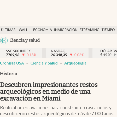
Últimas Noticias
ÚLTIMAS
WALL
ECONOMÍA
INMIGRACIÓN
STREAMING
TIEMPO
Finanzas y economía
NOTICIAS
STREET
Argentina
Ciencia y salud
Wall Street y dólar
Y
España
Inmigración
DÓLAR
S&P 500 INDEX
NASDAQ
DÓLAR B
7709,96
-0.18
%
26.348,35
-0.06
%
México
$
1520
Trending
Cronista USA
Ciencia Y Salud
Arqueología
USA
Tiempo
Colombia
Historia
Uruguay
Ciencia y salud
Descubren impresionantes restos
Espiritual
arqueológicos en medio de una
excavación en Miami
Streaming
Realizaban excavaciones para construir un rascacielos y
PC y mobile
descubrieron restos arqueológicos de más de 7.000 años