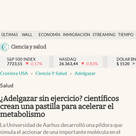
Últimas Noticias
ÚLTIMAS
WALL
ECONOMÍA
INMIGRACIÓN
STREAMING
TIEMPO
Finanzas y economía
NOTICIAS
STREET
Argentina
Ciencia y salud
Wall Street y dólar
Y
España
Inmigración
DÓLAR
S&P 500 INDEX
NASDAQ
DÓLAR B
7723,55
-0.17
%
26.363,44
-0.83
%
México
$
1520
Trending
Cronista USA
Ciencia Y Salud
Adelgazar
USA
Tiempo
Colombia
Salud
Uruguay
Ciencia y salud
¿Adelgazar sin ejercicio? científicos
Espiritual
crean una pastilla para acelerar el
metabolismo
Streaming
La Universidad de Aarhus desarrolló una píldora que
PC y mobile
simula el accionar de una importante molécula en el