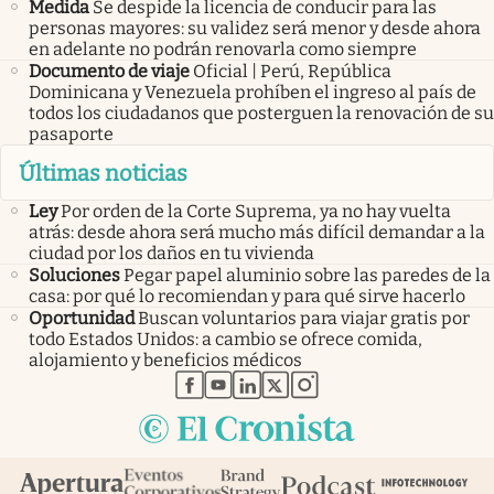
Medida
Se despide la licencia de conducir para las
personas mayores: su validez será menor y desde ahora
en adelante no podrán renovarla como siempre
Documento de viaje
Oficial | Perú, República
Dominicana y Venezuela prohíben el ingreso al país de
todos los ciudadanos que posterguen la renovación de su
pasaporte
Últimas noticias
Ley
Por orden de la Corte Suprema, ya no hay vuelta
atrás: desde ahora será mucho más difícil demandar a la
ciudad por los daños en tu vivienda
Soluciones
Pegar papel aluminio sobre las paredes de la
casa: por qué lo recomiendan y para qué sirve hacerlo
Oportunidad
Buscan voluntarios para viajar gratis por
todo Estados Unidos: a cambio se ofrece comida,
alojamiento y beneficios médicos
abre en nueva pestaña
abre en nueva pestaña
abre en nueva pestaña
abre en nueva pestaña
abre en nueva pestaña