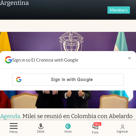
Argentina
Members
×
Sign in to El Cronista with Google
Agenda
.
Milei se reunió en Colombia con Abelardo
de la Espriella antes de su asunción presidencial
Dolar
Inicio
Ingresar
Menú
Foro