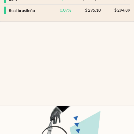
0,07
%
$
295,10
$
294,89
Real brasileño