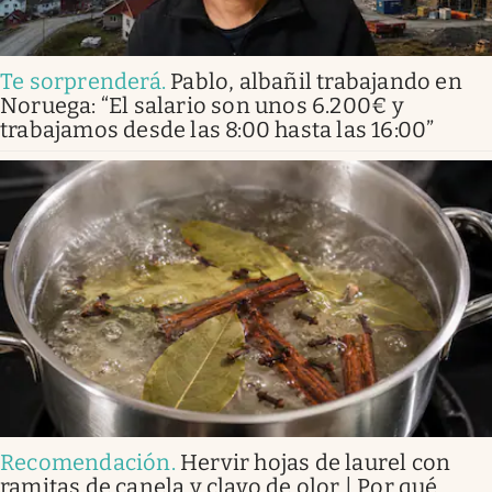
Te sorprenderá
.
Pablo, albañil trabajando en
Noruega: “El salario son unos 6.200€ y
trabajamos desde las 8:00 hasta las 16:00”
Recomendación
.
Hervir hojas de laurel con
ramitas de canela y clavo de olor | Por qué