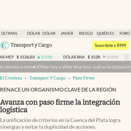
Últimas noticias
ÚLTIMAS
DÓLAR
DÓLAR
JAVIER
RIESGO
QUIÉN ES
FORO
Dólar
NOTICIAS
BLUE
MILEI
PAÍS
QUIÉN
Argentina
Transport y Cargo
Members
Suscribite x $999
España
Economía y Política
1526,03
0.43
%
DÓLAR BNA
$
1520
0.00
%
DÓLAR B
México
 a minuto
Dólar hoy y dólar blue hoy: cuál es la cotización del vier
Finanzas y Mercados
USA
El Cronista
Transport Y Cargo
Paso Firme
Mercados Online
Colombia
Uruguay
RENACE UN ORGANISMO CLAVE DE LA REGIÓN
Negocios
Avanza con paso firme la integración
Columnistas
logística
Otras secciones
La unificación de criterios en la Cuenca del Plata logra
Apertura
sinergias y evitar la duplicidad de acciones.