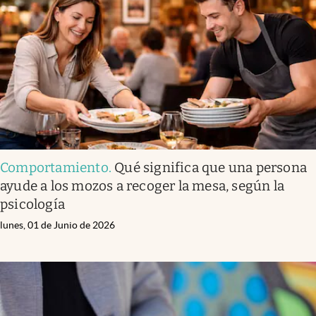
Infotechnology
Clase
Clima
Mundial 2026
Eventos Corporativos
El Cronista Studio
Comportamiento
.
Qué significa que una persona
Mediakit
ayude a los mozos a recoger la mesa, según la
abre en nueva pestaña
psicología
Argentina
lunes, 01 de Junio de 2026