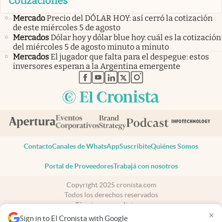
Cotizaciones
Mercado
Precio del DÓLAR HOY: así cerró la cotización
de este miércoles 5 de agosto
Mercados
Dólar hoy y dólar blue hoy: cuál es la cotización
del miércoles 5 de agosto minuto a minuto
Mercados
El jugador que falta para el despegue: estos
inversores esperan a la Argentina emergente
abre en nueva pestaña
abre en nueva pestaña
abre en nueva pestaña
abre en nueva pestaña
abre en nueva pestaña
Contacto
Canales de WhatsApp
Suscribite
Quiénes Somos
Portal de Proveedores
Trabajá con nosotros
Copyright 2025 cronista.com
Todos los derechos reservados
Términos y condiciones
×
Privacidad
Sign in to El Cronista with Google