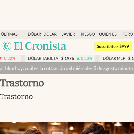
Últimas noticias
ÚLTIMAS
DÓLAR
DÓLAR
JAVIER
RIESGO
QUIÉN ES
FORO
Dólar
NOTICIAS
BLUE
MILEI
PAÍS
QUIÉN
Argentina
Members
Suscribite x $999
España
Economía y Política
DÓLAR TARJETA
$
1976
0.33
%
DÓLAR MEP
$
1518,45
-0.0
México
uál es la cotización del miércoles 5 de agosto minuto a minuto
Dólar
Finanzas y Mercados
USA
trastorno
Mercados Online
Colombia
Uruguay
Negocios
trastorno
Columnistas
Otras secciones
Apertura