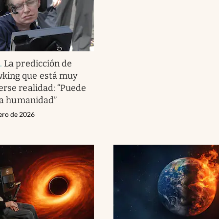
e
.
La predicción de
king que está muy
erse realidad: “Puede
 la humanidad”
rero de 2026