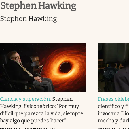
Stephen Hawking
Infotechnology
Clase
Stephen Hawking
Clima
Mundial 2026
Eventos Corporativos
El Cronista Studio
Mediakit
abre en nueva pestaña
Ciencia y superación
.
Stephen
Frases céleb
Hawking, físico teórico: “Por muy
científico y 
difícil que parezca la vida, siempre
invocar a Di
hay algo que puedes hacer”
mecha y darle
miércoles, 05 de Agosto de 2026
miércoles, 05 de