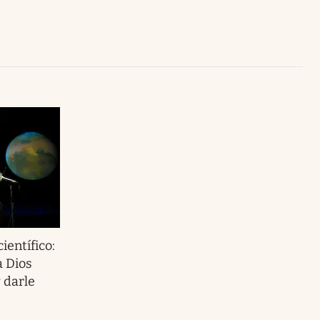
Uruguay
ientífico:
a Dios
 darle