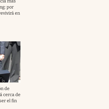
ncia más
ng: por
evivirá en
ón de
á cerca de
er el fin