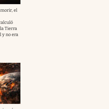
morir, el
calculó
la Tierra
l y no era