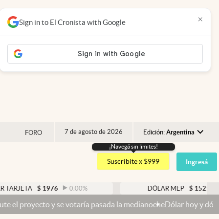
×
Sign in to El Cronista with Google
7 de agosto de 2026
Edición:
Argentina
FORO
¡Navegá sin limites!
Argentina
Suscribite x $999
Ingresá
España
México
$
1976
0.00
%
DÓLAR MEP
$
1521,52
0.23
%
USA
y se votaría pasada la medianoche
Dólar hoy y dólar blue hoy: cuál 
Colombia