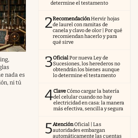
determine el testamento
2
Recomendación
Hervir hojas
de laurel con ramitas de
canela y clavo de olor | Por qué
recomiendan hacerlo y para
qué sirve
3
Oficial
Por nueva Ley de
ing,
Sucesiones, los herederos no
glas
obtendrán los bienes aunque
ue nada es
lo determine el testamento
ón, ni tú
4
Clave
Cómo cargar la batería
del celular cuando no hay
electricidad en casa: la manera
más efectiva, sencilla y segura
5
Atención
Oficial | Las
autoridades embargan
automáticamente las cuentas