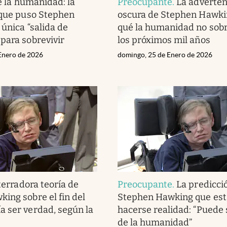
e la humanidad: la
Preocupante
.
La adverte
 que puso Stephen
oscura de Stephen Hawki
 única “salida de
qué la humanidad no sobr
para sobrevivir
los próximos mil años
 Enero de 2026
domingo, 25 de Enero de 2026
terradora teoría de
Preocupante
.
La predicci
ing sobre el fin del
Stephen Hawking que est
 ser verdad, según la
hacerse realidad: “Puede s
de la humanidad”