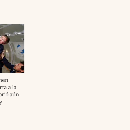
hen
ra a la
brió aún
y