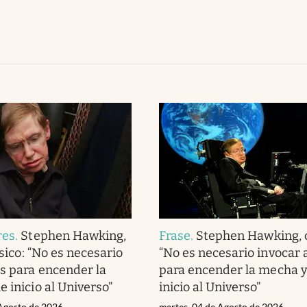
res
.
Stephen Hawking,
Frase
.
Stephen Hawking, c
físico: “No es necesario
“No es necesario invocar 
os para encender la
para encender la mecha y
 inicio al Universo”
inicio al Universo”
 Agosto de 2026
martes, 04 de Agosto de 2026