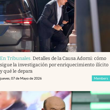
Infotechnology
Clase
Clima
Mundial 2026
Eventos Corporativos
El Cronista Studio
En Tribunales
.
Detalles de la Causa Adorni: cómo
Mediakit
sigue la investigación por enriquecimiento ilícito
abre en nueva pestaña
y qué le depara
Argentina
jueves, 07 de Mayo de 2026
Members