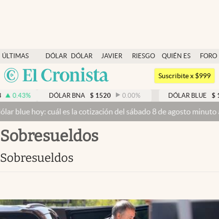
Últimas noticias
ÚLTIMAS
DÓLAR
DÓLAR
JAVIER
RIESGO
QUIÉN ES
FORO
Dólar
NOTICIAS
BLUE
MILEI
PAÍS
QUIÉN
Argentina
Members
Suscribite x $999
España
Economía y Política
0.43
%
DÓLAR BNA
$
1520
0.00
%
DÓLAR BLUE
$
1525
México
 blue hoy: cuál es la cotización del sábado 8 de agosto minuto a m
Finanzas y Mercados
USA
sobresueldos
Mercados Online
Colombia
Uruguay
Negocios
sobresueldos
Columnistas
Otras secciones
Apertura