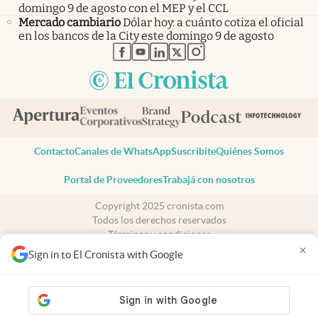
domingo 9 de agosto con el MEP y el CCL
Mercado cambiario
Dólar hoy: a cuánto cotiza el oficial
en los bancos de la City este domingo 9 de agosto
abre en nueva pestaña
abre en nueva pestaña
abre en nueva pestaña
abre en nueva pestaña
abre en nueva pestaña
Contacto
Canales de WhatsApp
Suscribite
Quiénes Somos
Portal de Proveedores
Trabajá con nosotros
Copyright 2025 cronista.com
Todos los derechos reservados
Términos y condiciones
×
Privacidad
Sign in to El Cronista with Google
Consentimiento
Tel:
+54 11 7078-3270
cronista.com
es propiedad de El Cronista Comercial S.A Registro de