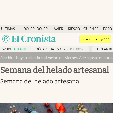
Últimas noticias
ÚLTIMAS
DÓLAR
DÓLAR
JAVIER
RIESGO
QUIÉN ES
FORO
Dólar
NOTICIAS
BLUE
MILEI
PAÍS
QUIÉN
Argentina
Members
Suscribite x $999
España
Economía y Política
6,03
0.43
%
DÓLAR BNA
$
1520
0.00
%
DÓLAR BLU
México
ar blue hoy: cuál es la cotización del viernes 7 de agosto minuto a
Finanzas y Mercados
USA
semana del helado artesanal
Mercados Online
Colombia
Uruguay
Negocios
semana del helado artesanal
Columnistas
Otras secciones
Apertura