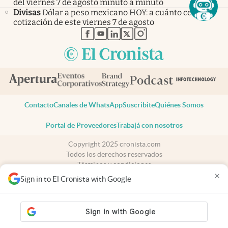
del viernes 7 de agosto minuto a minuto
Divisas
Dólar a peso mexicano HOY: a cuánto cerró la
cotización de este viernes 7 de agosto
abre en nueva pestaña
abre en nueva pestaña
abre en nueva pestaña
abre en nueva pestaña
abre en nueva pestaña
Contacto
Canales de WhatsApp
Suscribite
Quiénes Somos
Portal de Proveedores
Trabajá con nosotros
Copyright 2025 cronista.com
Todos los derechos reservados
Términos y condiciones
×
Privacidad
Sign in to El Cronista with Google
Consentimiento
Tel:
+54 11 7078-3270
cronista.com
es propiedad de El Cronista Comercial S.A Registro de
propiedad intelectual: 56576959