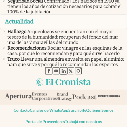
Seguridad Social
Confirmado | Los nacidos en 1960 ya
tienen los años de cotización necesarios para cobrar el
100% de la jubilación
Actualidad
Hallazgo
Arqueólogos se encuentran con el mayor
tesoro de la humanidad: recuperan del fondo del mar
una de las 7 maravillas del mundo
Recomendaciones
Rociar vinagre en las esquinas de la
casa: por qué lo recomiendan y para qué sirve hacerlo
Truco
Llevar una almendra envuelta en papel aluminio:
para qué sirve y por qué lo recomiendan los expertos
abre en nueva pestaña
abre en nueva pestaña
abre en nueva pestaña
abre en nueva pestaña
abre en nueva pestaña
Contacto
Canales de WhatsApp
Suscribite
Quiénes Somos
Portal de Proveedores
Trabajá con nosotros