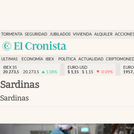
Últimas Noticias
TORMENTA
SEGURIDAD
JUBILADOS
VIVIENDA
ALQUILER
ACCIONE
Economía y finanzas
SOCIAL
Argentina
Política
España
Actualidad
ULTIMAS
ECONOMÍA
IBEX
POLÍTICA
ACTUALIDAD
CRIPTOMONE
México
NOTICIAS
Y
Y
IBEX 35
EURO-USD
EURO
Criptomonedas
20.273,5
20.273,5
1.08
%
$
1,15
$
1,15
-0.09
%
USA
1957
FINANZAS
EURO
Colombia
sardinas
España
Uruguay
sardinas