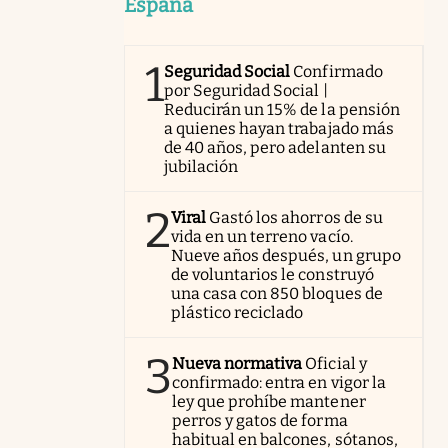
España
1
Seguridad Social
Confirmado
por Seguridad Social |
Reducirán un 15% de la pensión
a quienes hayan trabajado más
de 40 años, pero adelanten su
jubilación
2
Viral
Gastó los ahorros de su
vida en un terreno vacío.
Nueve años después, un grupo
de voluntarios le construyó
una casa con 850 bloques de
plástico reciclado
3
Nueva normativa
Oficial y
confirmado: entra en vigor la
ley que prohíbe mantener
perros y gatos de forma
habitual en balcones, sótanos,