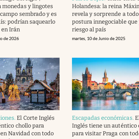
 monedas y lingotes
Holandesa: la reina Máxi
n campo sembrado y es
revela y sorprende a tod
aís: podrían saquearlo
postura innegociable que
 en Irán
riesgo al país
zo de 2026
martes, 10 de Junio de 2025
iones
.
El Corte Inglés
Escapadas económicas
.
E
éntico chollo para
Inglés tiene un auténtico 
a en Navidad con todo
para visitar Praga con tod