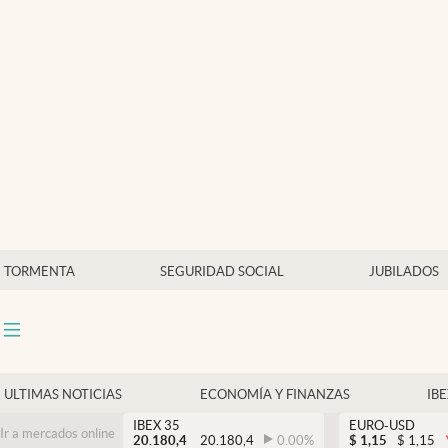
Últimas Noticias
Economía y finanzas
Política
Actualidad
Criptomonedas
TORMENTA
SEGURIDAD SOCIAL
JUBILADOS
ULTIMAS NOTICIAS
ECONOMÍA Y FINANZAS
IB
IBEX 35
EURO-USD
Ir a mercados online
20.180,4
20.180,4
0.00
%
$
1,15
$
1,15