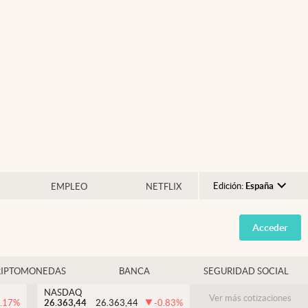
Edición:
España
EMPLEO
NETFLIX
Argentina
Acceder
España
México
RIPTOMONEDAS
BANCA
SEGURIDAD SOCIAL
USA
NASDAQ
Colombia
Ver más cotizaciones
.17
%
26.363,44
26.363,44
-0.83
%