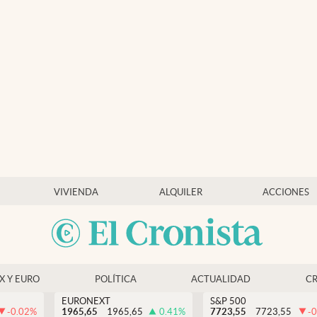
VIVIENDA
ALQUILER
ACCIONES
EX Y EURO
POLÍTICA
ACTUALIDAD
C
EURONEXT
S&P 500
-0.02
%
1965,65
1965,65
0.41
%
7723,55
7723,55
-0