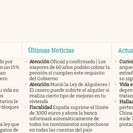
Últimas Noticias
Actua
do por
Atención
Oficial y confirmado | Los
Curio
án un 15%
mayores de 60 años podrán cobrar la
arque
yan
pensión si cumplen este requisito
extrañ
pero
del Gobierno
su sig
Atención
Murió la Ley de Alquileres |
Vida 
u vida en
El casero puede subirte el alquiler si
depres
os
realiza cierto tipo de mejoras en tu
tratam
arios le
vivienda
Halla
0 bloques
Fiscalidad
España suprime el límite
perte
de 3000 euros y ahora la banca
China
informará automáticamente de
mide 7
a ley que
todos los movimientos sospechosos
pinta
gatos de
en todas las cuentas del país