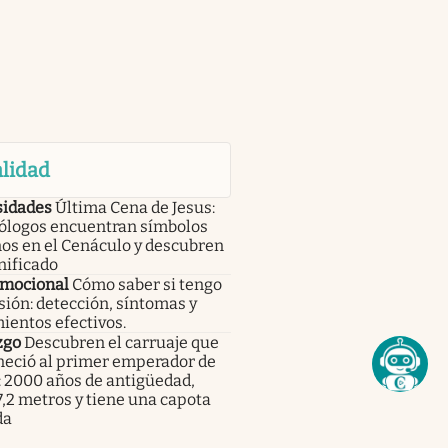
lidad
sidades
Última Cena de Jesus:
ólogos encuentran símbolos
os en el Cenáculo y descubren
nificado
emocional
Cómo saber si tengo
ión: detección, síntomas y
ientos efectivos.
zgo
Descubren el carruaje que
neció al primer emperador de
: 2000 años de antigüedad,
,2 metros y tiene una capota
da