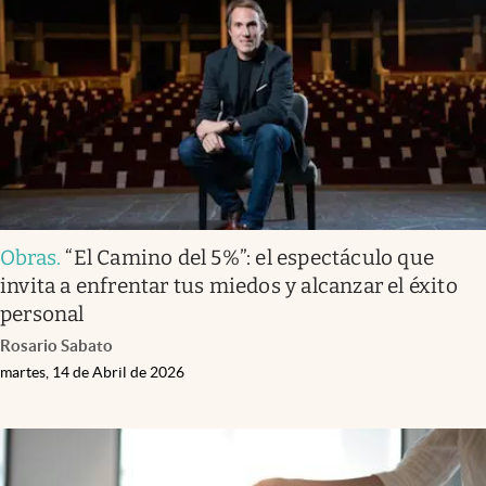
Infotechnology
Clase
Clima
Mundial 2026
Eventos Corporativos
El Cronista Studio
Obras
.
“El Camino del 5%”: el espectáculo que
Mediakit
invita a enfrentar tus miedos y alcanzar el éxito
abre en nueva pestaña
personal
Argentina
Rosario Sabato
martes, 14 de Abril de 2026