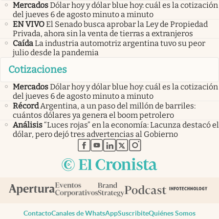
Mercados
Dólar hoy y dólar blue hoy: cuál es la cotización
del jueves 6 de agosto minuto a minuto
EN VIVO
El Senado busca aprobar la Ley de Propiedad
Privada, ahora sin la venta de tierras a extranjeros
Caída
La industria automotriz argentina tuvo su peor
julio desde la pandemia
Cotizaciones
Mercados
Dólar hoy y dólar blue hoy: cuál es la cotización
del jueves 6 de agosto minuto a minuto
Récord
Argentina, a un paso del millón de barriles:
cuántos dólares ya genera el boom petrolero
Análisis
“Luces rojas” en la economía: Lacunza destacó el
dólar, pero dejó tres advertencias al Gobierno
abre en nueva pestaña
abre en nueva pestaña
abre en nueva pestaña
abre en nueva pestaña
abre en nueva pestaña
Contacto
Canales de WhatsApp
Suscribite
Quiénes Somos