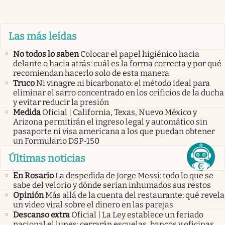
Las más leídas
No todos lo saben
Colocar el papel higiénico hacia
delante o hacia atrás: cuál es la forma correcta y por qué
recomiendan hacerlo solo de esta manera
Truco
Ni vinagre ni bicarbonato: el método ideal para
eliminar el sarro concentrado en los orificios de la ducha
y evitar reducir la presión
Medida
Oficial | California, Texas, Nuevo México y
Arizona permitirán el ingreso legal y automático sin
pasaporte ni visa americana a los que puedan obtener
un Formulario DSP-150
Últimas noticias
En Rosario
La despedida de Jorge Messi: todo lo que se
sabe del velorio y dónde serían inhumados sus restos
Opinión
Más allá de la cuenta del restaurante: qué revela
un video viral sobre el dinero en las parejas
Descanso extra
Oficial | La Ley establece un feriado
nacional el lunes: cerrarán escuelas, bancos y oficinas