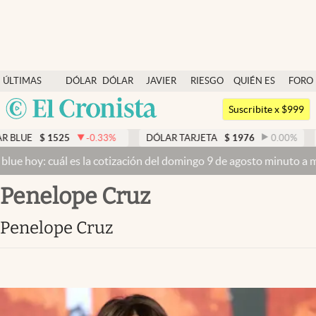
Últimas noticias
ÚLTIMAS
DÓLAR
DÓLAR
JAVIER
RIESGO
QUIÉN ES
FORO
Dólar
NOTICIAS
BLUE
MILEI
PAÍS
QUIÉN
Argentina
Members
Suscribite x $999
España
Economía y Política
UE
$
1525
-0.33
%
DÓLAR TARJETA
$
1976
0.00
%
DÓ
México
 hoy: cuál es la cotización del domingo 9 de agosto minuto a minut
Finanzas y Mercados
USA
Penelope Cruz
Mercados Online
Colombia
Uruguay
Negocios
Penelope Cruz
Columnistas
Otras secciones
Apertura