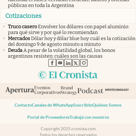
públicas en toda la Argentina
Cotizaciones
Truco casero
Envolver los dólares con papel aluminio:
para qué sirve y por qué lo recomiendan
Mercados
Dólar hoy y dólar blue hoy: cuál es la cotización
del domingo 9 de agosto minuto a minuto
Deuda
A pesar de la volatilidad global, los bonos
argentinos resisten: cuáles son las causas
abre en nueva pestaña
abre en nueva pestaña
abre en nueva pestaña
abre en nueva pestaña
abre en nueva pestaña
Contacto
Canales de WhatsApp
Suscribite
Quiénes Somos
Portal de Proveedores
Trabajá con nosotros
Copyright 2025 cronista.com
Todos los derechos reservados