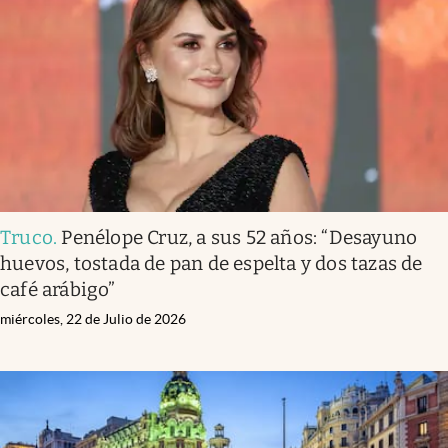
Infotechnology
Clase
Clima
Mundial 2026
Eventos Corporativos
El Cronista Studio
Truco
.
Penélope Cruz, a sus 52 años: “Desayuno
Mediakit
huevos, tostada de pan de espelta y dos tazas de
abre en nueva pestaña
café arábigo”
Argentina
miércoles, 22 de Julio de 2026