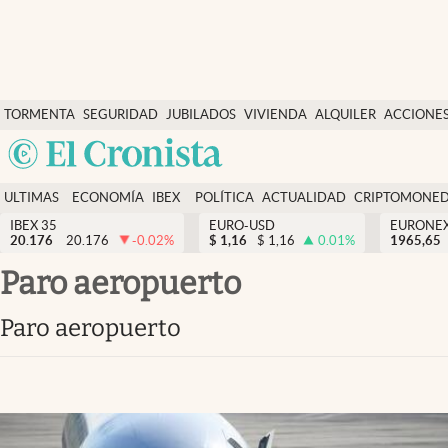
Últimas Noticias
TORMENTA
SEGURIDAD
JUBILADOS
VIVIENDA
ALQUILER
ACCIONE
Economía y finanzas
SOCIAL
Argentina
Política
España
Actualidad
ULTIMAS
ECONOMÍA
IBEX
POLÍTICA
ACTUALIDAD
CRIPTOMONE
México
NOTICIAS
Y
Y
IBEX 35
EURO-USD
EURONE
Criptomonedas
20.176
20.176
-0.02
%
$
1,16
$
1,16
0.01
%
USA
1965,65
FINANZAS
EURO
Colombia
paro aeropuerto
España
Uruguay
paro aeropuerto