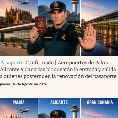
Infotechnology
Clase
Clima
Mundial 2026
Eventos Corporativos
El Cronista Studio
Pasaporte
.
Confirmado | Aeropuertos de Palma,
Mediakit
Alicante y Canarias bloquearán la entrada y salida
abre en nueva pestaña
a quienes posterguen la renovación del pasaporte
Argentina
jueves, 06 de Agosto de 2026