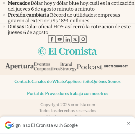
Mercados
Dólar hoy y dólar blue hoy: cuál es la cotización
del jueves 6 de agosto minuto a minuto
Presión cambiaria
Récord de utilidades: empresas
giraron al exterior u$s 1891 millones
Divisas
Dólar oficial HOY: así cerró la cotización de este
jueves 6 de agosto
abre en nueva pestaña
abre en nueva pestaña
abre en nueva pestaña
abre en nueva pestaña
abre en nueva pestaña
Contacto
Canales de WhatsApp
Suscribite
Quiénes Somos
Portal de Proveedores
Trabajá con nosotros
Copyright 2025 cronista.com
Todos los derechos reservados
Términos y condiciones
×
Privacidad
Sign in to El Cronista with Google
Consentimiento
Tel:
+54 11 7078-3270