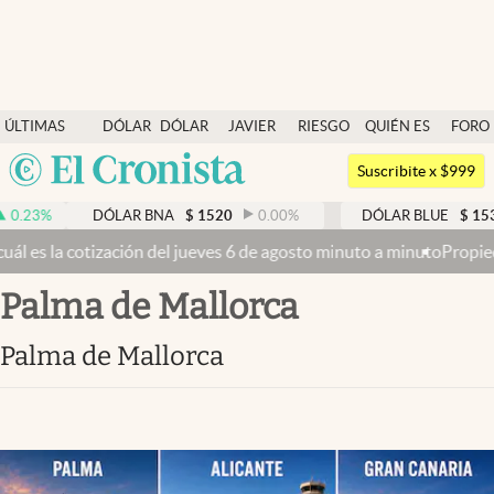
Últimas noticias
ÚLTIMAS
DÓLAR
DÓLAR
JAVIER
RIESGO
QUIÉN ES
FORO
Dólar
NOTICIAS
BLUE
MILEI
PAÍS
QUIÉN
Argentina
Members
Suscribite x $999
España
Economía y Política
DÓLAR BNA
$
1520
0.00
%
DÓLAR BLUE
$
1530
-0.
México
ión del jueves 6 de agosto minuto a minuto
Propiedad privada: mient
Finanzas y Mercados
USA
Palma de Mallorca
Mercados Online
Colombia
Uruguay
Negocios
Palma de Mallorca
Columnistas
Otras secciones
Apertura