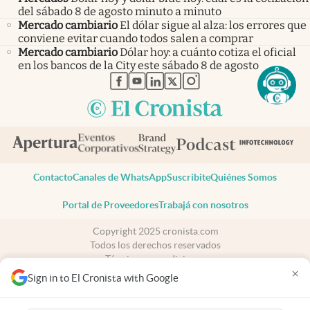
del sábado 8 de agosto minuto a minuto
Mercado cambiario
El dólar sigue al alza: los errores que
conviene evitar cuando todos salen a comprar
Mercado cambiario
Dólar hoy: a cuánto cotiza el oficial
en los bancos de la City este sábado 8 de agosto
abre en nueva pestaña
abre en nueva pestaña
abre en nueva pestaña
abre en nueva pestaña
abre en nueva pestaña
Contacto
Canales de WhatsApp
Suscribite
Quiénes Somos
Portal de Proveedores
Trabajá con nosotros
Copyright 2025 cronista.com
Todos los derechos reservados
Términos y condiciones
×
Privacidad
Sign in to El Cronista with Google
Consentimiento
Tel:
+54 11 7078-3270