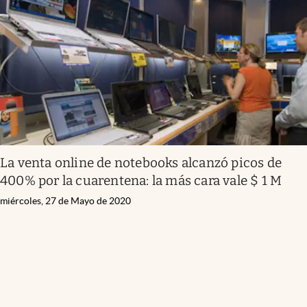
Infotechnology
Clase
Clima
Mundial 2026
Eventos Corporativos
El Cronista Studio
La venta online de notebooks alcanzó picos de
Mediakit
400% por la cuarentena: la más cara vale $ 1 M
abre en nueva pestaña
Argentina
miércoles, 27 de Mayo de 2020